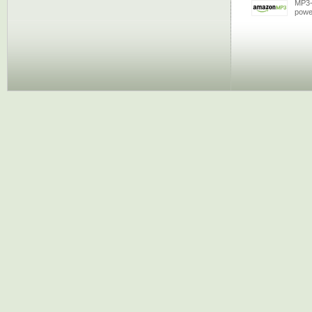
MP3-
powe