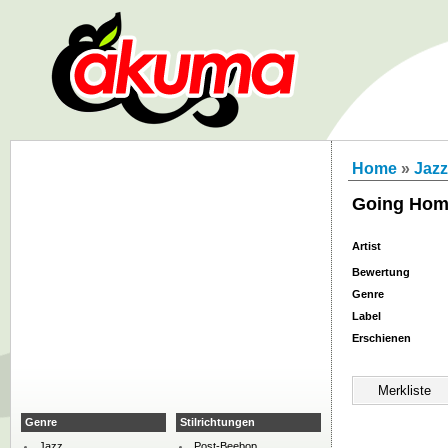
Home
»
Jazz
Going Ho
Artist
Bewertung
Genre
Label
Erschienen
Genre
Stilrichtungen
Jazz
Post-Beebop