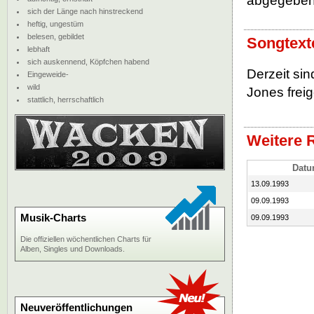
abgegebe
sich der Länge nach hinstreckend
heftig, ungestüm
belesen, gebildet
Songtext
lebhaft
sich auskennend, Köpfchen habend
Derzeit si
Eingeweide-
wild
Jones freig
stattlich, herrschaftlich
Weitere 
Dat
13.09.1993
09.09.1993
Musik-Charts
09.09.1993
Die offiziellen wöchentlichen Charts für
Alben, Singles und Downloads.
Neuveröffentlichungen