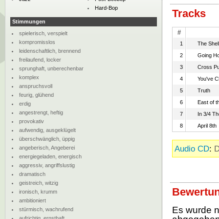
Hard-Bop
Tracks
Stimmungen
#
spielerisch, verspielt
kompromisslos
1
The She
leidenschaftlich, brennend
2
Going H
freilaufend, locker
3
Cross P
sprunghaft, unberechenbar
komplex
4
You've 
anspruchsvoll
5
Truth
feurig, glühend
6
East of 
erdig
angestrengt, heftig
7
In 3/4 T
provokativ
8
April 8th
aufwendig, ausgeklügelt
überschwänglich, üppig
Audio CD
:
D
angeberisch, Angeberei
energiegeladen, energisch
aggressiv, angriffslustig
dramatisch
geistreich, witzig
Bewertu
ironisch, krumm
ambitioniert
Es wurde 
stürmisch, wachrufend
aufrichtig, ernsthaft