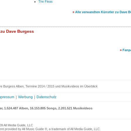
The Fleas
»
Alle verwandten Künstler zu Dave 
 zu Dave Burgess
»
Fanp
e Burgess Alben, Termine 2014 / 2015 und Musikvideos im Überblick
mpressum
|
Werbung
|
Datenschutz
er, 1.524.487 Alben, 16.153.805 Songs, 2.201.521 Musikvideos
09 All Media Guide, LLC
nt provided by All Music Guide ®, a trademark of All Media Guide, LLC.