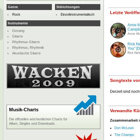
Genre
Stilrichtungen
Letzte Veröff
Rock
Einzelinstrumentalisch
Instrumente
Anne M
Campbe
Gesang
Anne Mu
Gitarre
Rhythmus-Gitarre
Rick Ne
Rhythmus, Rhythmik
You" [
Rick Nel
Akustische Gitarre
Songtexte vo
Derzeit sind noch
Musik-Charts
Verwandte Kü
Die offiziellen wöchentlichen Charts für
Zusammenarbeit 
Alben, Singles und Downloads.
Don McLean
The Champs