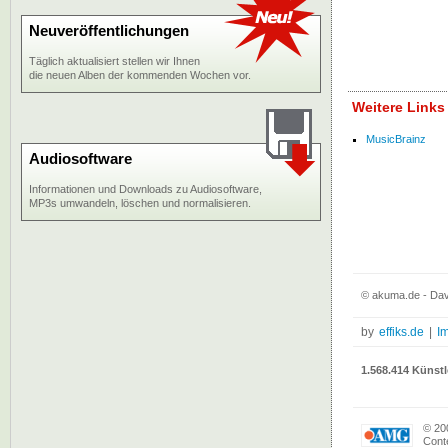
Neuveröffentlichungen
Täglich aktualisiert stellen wir Ihnen
die neuen Alben der kommenden Wochen vor.
Weitere Links
MusicBrainz
Audiosoftware
Informationen und Downloads zu Audiosoftware,
MP3s umwandeln, löschen und normalisieren.
© akuma.de - Dav
by
effiks.de
|
I
1.568.414 Künstl
© 20
Conte