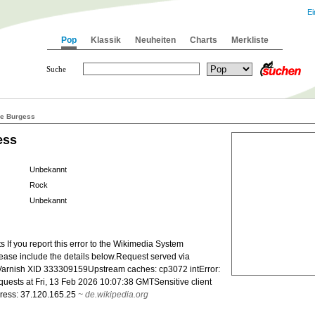
Ei
Pop
Klassik
Neuheiten
Charts
Merkliste
Suche
e Burgess
ess
Unbekannt
Rock
Unbekannt
 If you report this error to the Wikimedia System
lease include the details below.Request served via
arnish XID 333309159Upstream caches: cp3072 intError:
uests at Fri, 13 Feb 2026 10:07:38 GMTSensitive client
dress: 37.120.165.25
~
de.wikipedia.org