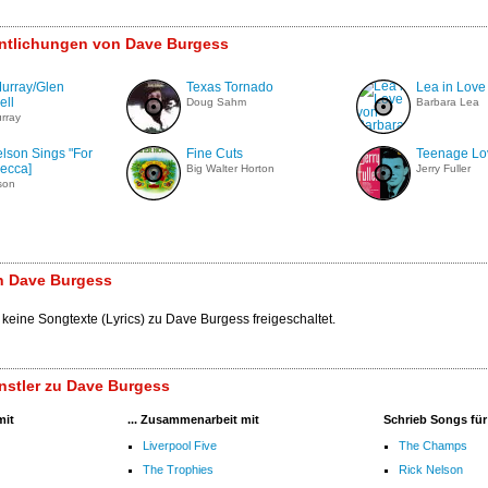
entlichungen von Dave Burgess
urray/Glen
Texas Tornado
Lea in Love
ll
Doug Sahm
Barbara Lea
rray
lson Sings "For
Fine Cuts
Teenage Lo
Decca]
Big Walter Horton
Jerry Fuller
son
n Dave Burgess
 keine Songtexte (Lyrics) zu Dave Burgess freigeschaltet.
nstler zu Dave Burgess
mit
... Zusammenarbeit mit
Schrieb Songs für
Liverpool Five
The Champs
The Trophies
Rick Nelson