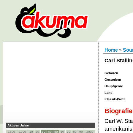
Home
»
Soun
Carl Stalli
Geboren
Gestorben
Hauptgenre
Land
Klassik-Profil
Biografie
Carl W. Sta
Aktiven Jahre
amerikanis
1800
1900
10
20
30
40
50
60
70
80
90
2000