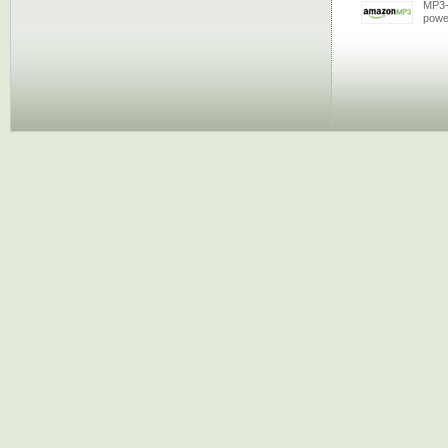
MP3-
powe