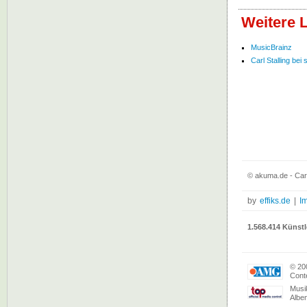
Weitere L
MusicBrainz
Carl Stalling bei s
© akuma.de - Carl
by
effiks.de
|
I
1.568.414 Künstl
© 20
Conte
Musi
Albe