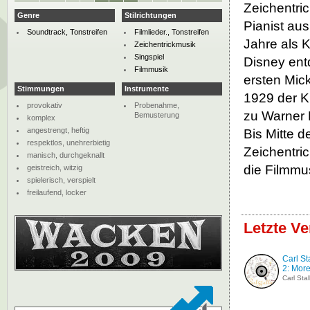
Zeichentric
Genre
Stilrichtungen
Pianist aus
Soundtrack, Tonstreifen
Filmlieder., Tonstreifen
Jahre als 
Zeichentrickmusik
Singspiel
Disney ent
Filmmusik
ersten Mic
Stimmungen
Instrumente
1929 der Ku
provokativ
Probenahme,
zu Warner B
Bemusterung
komplex
angestrengt, heftig
Bis Mitte d
respektlos, unehrerbietig
Zeichentric
manisch, durchgeknallt
die Filmmu
geistreich, witzig
spielerisch, verspielt
freilaufend, locker
Letzte Ve
Carl Sta
2: More.
Carl Stal