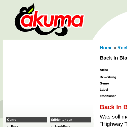
Home
»
Roc
Back In Bl
Artist
Bewertung
Genre
Label
Erschienen
Back In 
Was soll m
Genre
Stilrichtungen
"Highway T
Rock
Hard-Rock