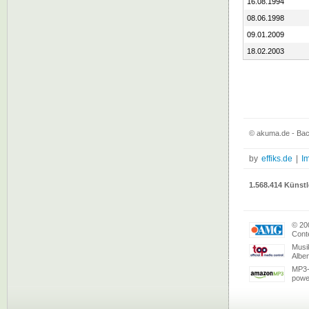
16.08.1994
08.06.1998
09.01.2009
18.02.2003
© akuma.de - Bac
by
effiks.de
|
I
1.568.414 Künstl
© 20
Conte
Musi
Albe
MP3-
powe