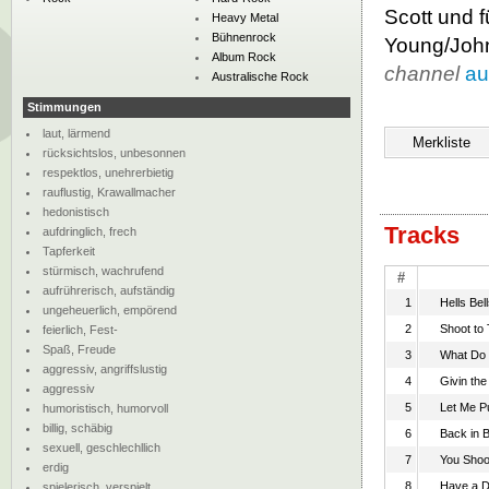
Scott und f
Heavy Metal
Bühnenrock
Young/Joh
Album Rock
channel
au
Australische Rock
Stimmungen
laut, lärmend
rücksichtslos, unbesonnen
respektlos, unehrerbietig
rauflustig, Krawallmacher
hedonistisch
Tracks
aufdringlich, frech
Tapferkeit
stürmisch, wachrufend
#
aufrührerisch, aufständig
1
Hells Bel
ungeheuerlich, empörend
2
Shoot to T
feierlich, Fest-
Spaß, Freude
3
What Do 
aggressiv, angriffslustig
4
Givin th
aggressiv
5
Let Me P
humoristisch, humorvoll
billig, schäbig
6
Back in 
sexuell, geschlechllich
7
You Shoo
erdig
8
Have a D
spielerisch, verspielt