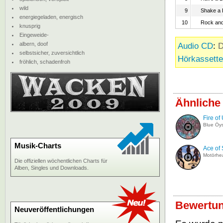
wild
9
Shake a 
energiegeladen, energisch
10
Rock and 
knusprig
Eingeweide-
albern, doof
Audio CD
:
D
selbstsicher, zuversichtlich
Hörkassette
fröhlich, schadenfroh
Ähnliche
Fire of
Blue Öys
Musik-Charts
Ace of
Motörhe
Die offiziellen wöchentlichen Charts für
Alben, Singles und Downloads.
Bewertun
Neuveröffentlichungen