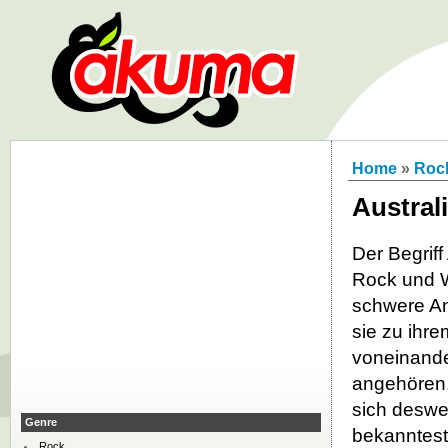
Home
»
Roc
Austral
Der Begrif
Rock und W
schwere An
sie zu ihr
voneinande
angehören,
sich deswe
Genre
bekanntest
Rock