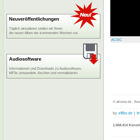
Neuveröffentlichungen
Täglich aktualisiert stellen wir Ihnen
die neuen Alben der kommenden Wochen vor.
AC/DC
Audiosoftware
Informationen und Downloads zu Audiosoftware,
MP3s umwandeln, löschen und normalisieren.
© akuma.de - Aus
by
effiks.de
|
I
1.568.414 Künstl