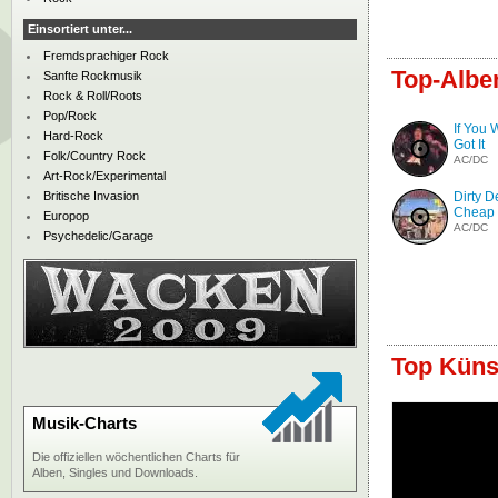
Einsortiert unter...
Fremdsprachiger Rock
Top-Albe
Sanfte Rockmusik
Rock & Roll/Roots
Pop/Rock
If You 
Hard-Rock
Got It
Folk/Country Rock
AC/DC
Art-Rock/Experimental
Britische Invasion
Dirty D
Cheap
Europop
AC/DC
Psychedelic/Garage
Top Künst
Musik-Charts
Die offiziellen wöchentlichen Charts für
Alben, Singles und Downloads.