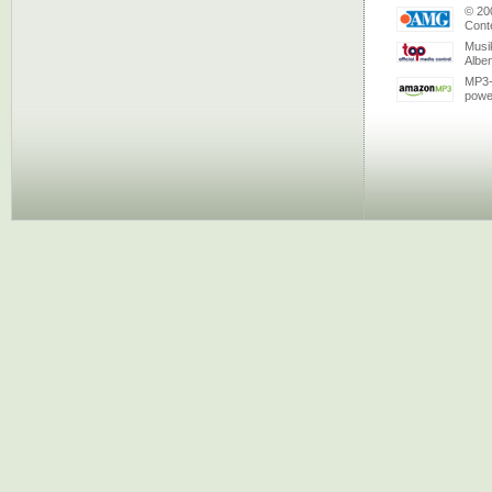
© 20
Conte
Musi
Albe
MP3-
powe