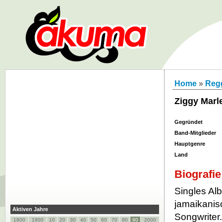
Home
»
Reg
Ziggy Marl
Gegründet
Band-Mitglieder
Hauptgenre
Land
Biografie
Singles Alb
jamaikani
Aktiven Jahre
Songwriter.
1800
1900
10
20
30
40
50
60
70
80
90
2000