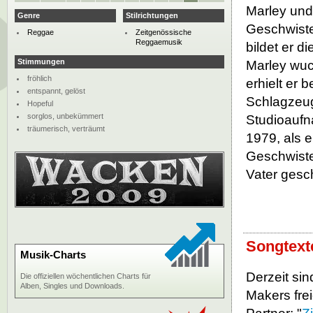
Marley und
Genre
Stilrichtungen
Geschwiste
Reggae
Zeitgenössische
Reggaemusik
bildet er 
Stimmungen
Marley wuch
fröhlich
erhielt er 
entspannt, gelöst
Schlagzeug
Hopeful
sorglos, unbekümmert
Studioaufn
träumerisch, verträumt
1979, als e
Geschwiste
Vater gesc
Songtext
Musik-Charts
Derzeit si
Die offiziellen wöchentlichen Charts für
Alben, Singles und Downloads.
Makers frei