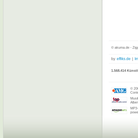
© akuma.de - Zig
by
effiks.de
|
I
1.568.414 Künstl
© 20
Conte
Musi
Albe
MP3-
powe