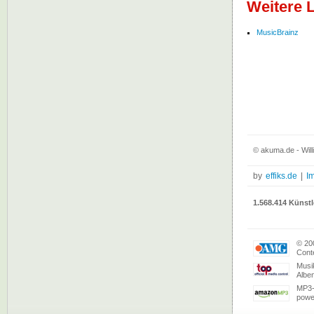
Weitere L
MusicBrainz
© akuma.de - Will
by
effiks.de
|
I
1.568.414 Künstl
© 20
Conte
Musi
Albe
MP3-
powe