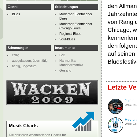
den Allman
Genre
Stilrichtungen
Jahrzehnte
Blues
Moderner Elektrischer
Blues
von Rang 
Moderner Elektrischer
Chicago Blues
Chicago, w
Regional Blues
kennenlernt
Soul-Blues
den folgen
Stimmungen
Instrumente
auf seinen 
erdig
Baß
Bluesfestiva
ausgelassen, übermütig
Harmonika,
Mundharmonika
heftig, ungestüm
Gesang
Letzte Ve
Jukin'
Willie C
Hey Litt
Willie C
Musik-Charts
Die offiziellen wöchentlichen Charts für