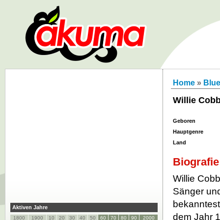
Home
»
Blu
Willie Cob
Geboren
Hauptgenre
Land
Biografie
Willie Cobb
Sänger und
bekanntest
Aktiven Jahre
dem Jahr 1
1800
1900
10
20
30
40
50
60
70
80
90
2000