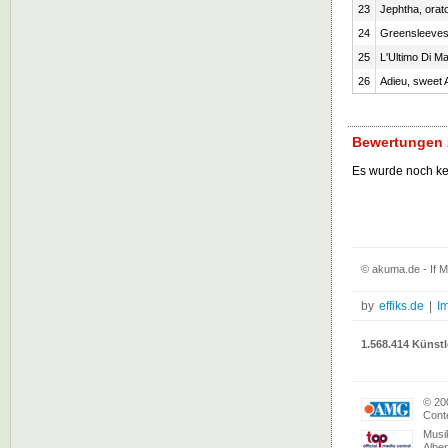
23
Jephtha, orat
24
Greensleeves,
25
L'Ultimo Di M
26
Adieu, sweet A
Bewertungen z
Es wurde noch k
© akuma.de - If M
by
effiks.de
|
I
1.568.414 Künstl
© 20
Conte
Musi
Albe