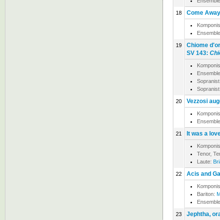
Ensemble
Come Away,
18
Komponis
Ensemble
Chiome d'oro
19
SV 143:
Chi
Komponis
Ensemble
Sopranist
Sopranist
Vezzosi augel
20
Komponis
Ensemble
It was a lov
21
Komponis
Tenor, T
Laute:
Br
Acis and Ga
22
Komponis
Bariton:
M
Ensemble
Jephtha, or
23