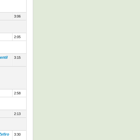
3:06
2:05
entil
3:15
2:58
2:13
Zefiro
3:30