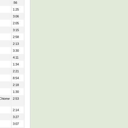
:56
1:25
3:06
2:05
3:15
2:58
2:13
3:30
4:11
1:34
2:21
8:54
2:18
1:30
Chiome
2:53
2:14
3:27
3:07