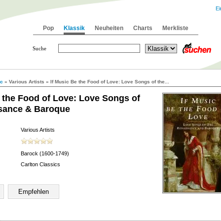
Ei
Pop
Klassik
Neuheiten
Charts
Merkliste
Suche
ic
» Various Artists » If Music Be the Food of Love: Love Songs of the...
e the Food of Love: Love Songs of
sance & Baroque
Various Artists
Barock (1600-1749)
Carlton Classics