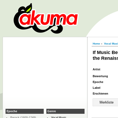
Home
»
Vocal Mus
If Music B
the Renais
Artist
Bewertung
Epoche
Label
Erschienen
Epoche
Genre
Barock (1600-1749)
Vocal Music