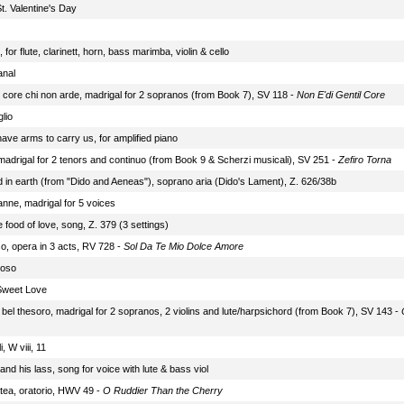
t. Valentine's Day
, for flute, clarinett, horn, bass marimba, violin & cello
anal
l core chi non arde, madrigal for 2 sopranos (from Book 7), SV 118 -
Non E'di Gentil Core
glio
have arms to carry us, for amplified piano
 madrigal for 2 tenors and continuo (from Book 9 & Scherzi musicali), SV 251 -
Zefiro Torna
d in earth (from "Dido and Aeneas"), soprano aria (Dido's Lament), Z. 626/38b
anne, madrigal for 5 voices
e food of love, song, Z. 379 (3 settings)
so, opera in 3 acts, RV 728 -
Sol Da Te Mio Dolce Amore
roso
Sweet Love
bel thesoro, madrigal for 2 sopranos, 2 violins and lute/harpsichord (from Book 7), SV 143 -
, W viii, 11
 and his lass, song for voice with lute & bass viol
tea, oratorio, HWV 49 -
O Ruddier Than the Cherry