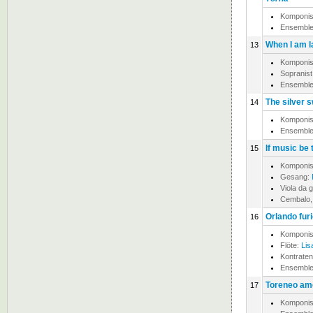
Komponis
Ensemble
When I am l
13
Komponis
Sopranist
Ensemble
The silver 
14
Komponis
Ensemble
If music be 
15
Komponis
Gesang:
Viola da
Cembalo, 
Orlando furi
16
Komponis
Flöte:
Lis
Kontraten
Ensemble
Toreneo am
17
Komponis