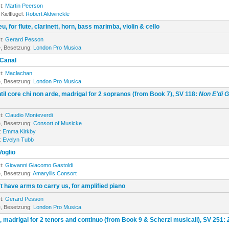
t:
Martin Peerson
Kielflügel:
Robert Aldwinckle
eu, for flute, clarinett, horn, bass marimba, violin & cello
t:
Gerard Pesson
, Besetzung:
London Pro Musica
 Canal
t:
Maclachan
, Besetzung:
London Pro Musica
til core chi non arde, madrigal for 2 sopranos (from Book 7), SV 118:
Non E'di G
t:
Claudio Monteverdi
, Besetzung:
Consort of Musicke
:
Emma Kirkby
:
Evelyn Tubb
Voglio
t:
Giovanni Giacomo Gastoldi
, Besetzung:
Amaryllis Consort
t have arms to carry us, for amplified piano
t:
Gerard Pesson
, Besetzung:
London Pro Musica
a, madrigal for 2 tenors and continuo (from Book 9 & Scherzi musicali), SV 251: