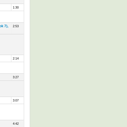
1:30
ok 7),
2:53
2:14
3:27
3:07
4:42