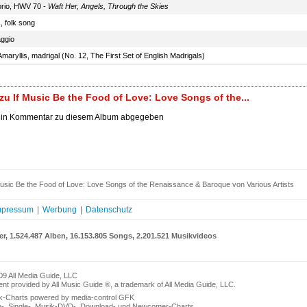
orio, HWV 70 -
Waft Her, Angels, Through the Skies
 folk song
aggio
maryllis, madrigal (No. 12, The First Set of English Madrigals)
u If Music Be the Food of Love: Love Songs of the...
ein Kommentar zu diesem Album abgegeben
usic Be the Food of Love: Love Songs of the Renaissance & Baroque von Various Artists
mpressum
|
Werbung
|
Datenschutz
er, 1.524.487 Alben, 16.153.805 Songs, 2.201.521 Musikvideos
09 All Media Guide, LLC
nt provided by All Music Guide ®, a trademark of All Media Guide, LLC.
k-Charts powered by media-control GFK
n-, Single-, Musik-DVD-, Download- und Newcomer-Charts