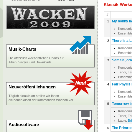
Klassik-Werk
#
My bonny la
1
Komponis
Ensemble
There Is a 
2
Komponis
Musik-Charts
Ensemble
Die offiziellen wöchentlichen Charts für
Semele, ora
3
Alben, Singles und Downloads.
Komponis
Tenor, T
Ensemble
Fair Phyllis
4
Neuveröffentlichungen
Komponis
Täglich aktualisiert stellen wir Ihnen
Ensemble
die neuen Alben der kommenden Wochen vor.
Tomorrow is
5
Komponis
Tenor, T
Laute:
Br
Audiosoftware
The Primro
6