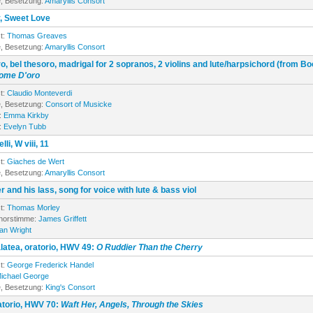
, Besetzung:
Amaryllis Consort
 Sweet Love
t:
Thomas Greaves
, Besetzung:
Amaryllis Consort
, bel thesoro, madrigal for 2 sopranos, 2 violins and lute/harpsichord (from Bo
ome D'oro
t:
Claudio Monteverdi
, Besetzung:
Consort of Musicke
:
Emma Kirkby
:
Evelyn Tubb
li, W viii, 11
t:
Giaches de Wert
, Besetzung:
Amaryllis Consort
er and his lass, song for voice with lute & bass viol
t:
Thomas Morley
enorstimme:
James Griffett
ian Wright
latea, oratorio, HWV 49:
O Ruddier Than the Cherry
t:
George Frederick Handel
ichael George
, Besetzung:
King's Consort
atorio, HWV 70:
Waft Her, Angels, Through the Skies