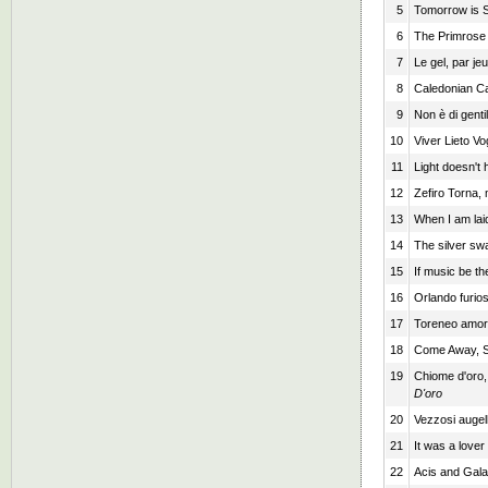
5
Tomorrow is S
6
The Primrose
7
Le gel, par jeu
8
Caledonian C
9
Non è di genti
10
Viver Lieto Vo
11
Light doesn't 
12
Zefiro Torna,
13
When I am lai
14
The silver sw
15
If music be th
16
Orlando furio
17
Toreneo amo
18
Come Away, 
19
Chiome d'oro, 
D'oro
20
Vezzosi augelli
21
It was a lover
22
Acis and Gala