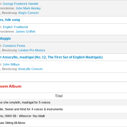
t:
George Frederick Handel
enorstimme:
John Mark Ainsley
, Besetzung:
King's Consort
s, folk song
t:
English Traditional
enorstimme:
James Griffett
 Maggio
t:
Costanzo Festa
, Besetzung:
London Pro Musica
 Amaryllis, madrigal (No. 12, The First Set of English Madrigals)
t:
John Wilbye
, Besetzung:
Amaryllis Consort
iesem Album
Titel
e she smyleth, madrigal for 5 voices
die, Sweet and Kind for 4 voices & instruments
rio, HWV 58 -
Where'er You Walk
Saw Sitting All Alone