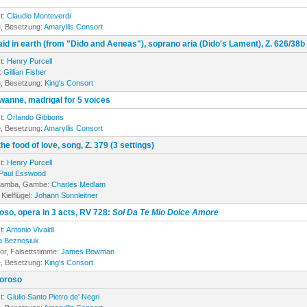
t:
Claudio Monteverdi
, Besetzung:
Amaryllis Consort
aid in earth (from "Dido and Aeneas"), soprano aria (Dido's Lament), Z. 626/38b
t:
Henry Purcell
:
Gillian Fisher
, Besetzung:
King's Consort
swanne, madrigal for 5 voices
t:
Orlando Gibbons
, Besetzung:
Amaryllis Consort
the food of love, song, Z. 379 (3 settings)
t:
Henry Purcell
Paul Esswood
 gamba, Gambe:
Charles Medlam
Kielflügel:
Johann Sonnleitner
oso, opera in 3 acts, RV 728:
Sol Da Te Mio Dolce Amore
t:
Antonio Vivaldi
a Beznosiuk
or, Falsettstimme:
James Bowman
, Besetzung:
King's Consort
oroso
t:
Giulio Santo Pietro de' Negri