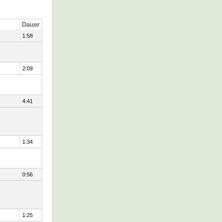
Dauer
1:58
2:09
4:41
1:34
0:56
1:25