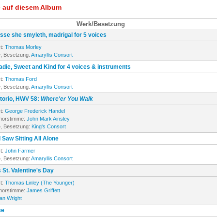
e auf diesem Album
Werk/Besetzung
sse she smyleth, madrigal for 5 voices
t:
Thomas Morley
, Besetzung:
Amaryllis Consort
Ladie, Sweet and Kind for 4 voices & instruments
t:
Thomas Ford
, Besetzung:
Amaryllis Consort
torio, HWV 58:
Where'er You Walk
t:
George Frederick Handel
enorstimme:
John Mark Ainsley
, Besetzung:
King's Consort
 I Saw Sitting All Alone
t:
John Farmer
, Besetzung:
Amaryllis Consort
 St. Valentine's Day
t:
Thomas Linley (The Younger)
enorstimme:
James Griffett
ian Wright
se