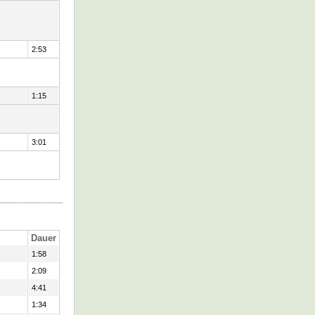
2:53
1:15
3:01
Dauer
1:58
2:09
4:41
1:34