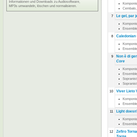
Informationen und Downloads zu Audiosoftware,
Komponis
MP3s umwandeln, löschen und normalisieren.
Cembalo, 
Le gel, par j
7
Komponis
Ensemble
Caledonian
8
Komponis
Ensemble
Non è di gen
9
Core
Komponis
Ensemble
Sopranist
Sopranist
Viver Lieto 
10
Komponis
Ensemble
Light doesn'
11
Komponis
Ensemble
Zefiro Torn
12
Torna