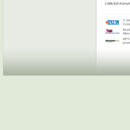
1.568.414 Künstl
© 20
Conte
Musi
Albe
MP3-
powe