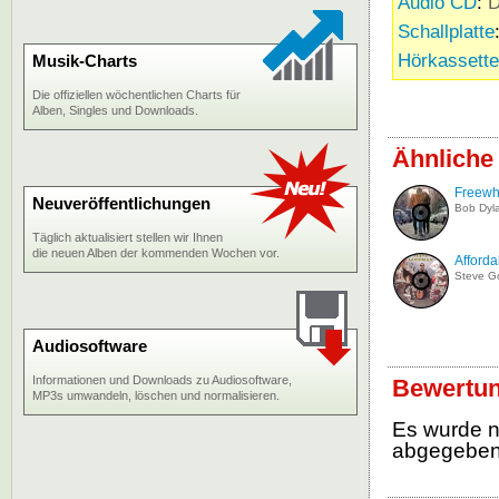
Audio CD
:
D
Schallplatte
Hörkassette
Musik-Charts
Die offiziellen wöchentlichen Charts für
Alben, Singles und Downloads.
Ähnliche
Freewh
Neuveröffentlichungen
Bob Dyl
Täglich aktualisiert stellen wir Ihnen
die neuen Alben der kommenden Wochen vor.
Afforda
Steve 
Audiosoftware
Informationen und Downloads zu Audiosoftware,
Bewertun
MP3s umwandeln, löschen und normalisieren.
Es wurde 
abgegebe