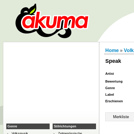
Home
»
Vol
Speak
Artist
Bewertung
Genre
Label
Erschienen
Genre
Stilrichtungen
Volksmusik
Zeitgenössische