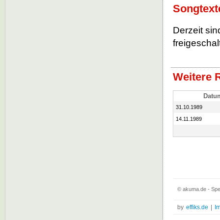
Songtext
Derzeit si
freigeschalt
Weitere 
Datu
31.10.1989
14.11.1989
© akuma.de - Sp
by
effiks.de
|
I