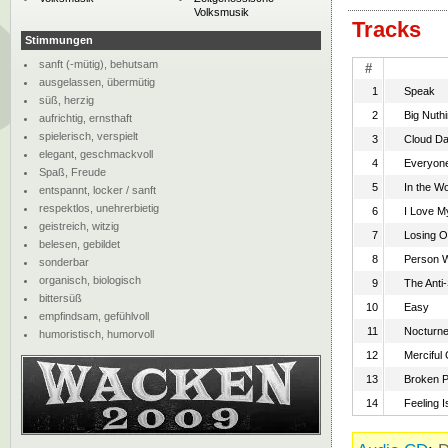
Volksmusik
Tracks
Stimmungen
sanft (-mütig), behutsam
#
ausgelassen, übermütig
1
Speak
süß, herzig
2
Big Nuthi
aufrichtig, ernsthaft
spielerisch, verspielt
3
Cloud Da
elegant, geschmackvoll
4
Everyon
Spaß, Freude
5
In the Wo
entspannt, locker / sanft
respektlos, unehrerbietig
6
I Love 
geistreich, witzig
7
Losing O
belesen, gebildet
8
Person W
sonderbar
organisch, biologisch
9
The Anti
bittersüß
10
Easy
empfindsam, gefühlvoll
11
Nocturn
humoristisch, humorvoll
12
Merciful
13
Broken P
14
Feeling I