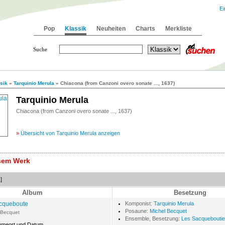
Ei
Pop
Klassik
Neuheiten
Charts
Merkliste
Suche
sik
»
Tarquinio Merula
» Chiacona (from Canzoni overo sonate ..., 1637)
Tarquinio Merula
Chiacona (from Canzoni overo sonate ..., 1637)
»
Übersicht von Tarquinio Merula anzeigen
esem Werk
]
Album
Besetzung
cqueboute
Komponist:
Tarquinio Merula
Posaune:
Michel Becquet
 Becquet
Ensemble, Besetzung:
Les Sacqueboutie
hmeort und Datum