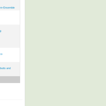
nn-Ensemble
ng
ico
butts and