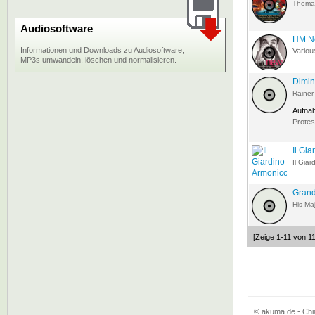
Thoma
Audiosoftware
HM Ne
Informationen und Downloads zu Audiosoftware,
Variou
MP3s umwandeln, löschen und normalisieren.
Dimin
Rainer
Aufna
Protes
Il Gia
Il Gia
Grand
His Ma
[Zeige 1-11 von 11
© akuma.de - Chia