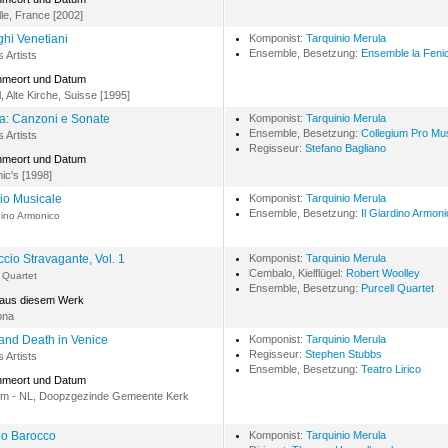
lle, France [2002]
ghi Venetiani
Komponist:
Tarquinio Merula
Ensemble, Besetzung:
Ensemble la Feni
s Artists
hmeort und Datum
l, Alte Kirche, Suisse [1995]
a: Canzoni e Sonate
Komponist:
Tarquinio Merula
Ensemble, Besetzung:
Collegium Pro Mu
s Artists
Regisseur:
Stefano Bagliano
hmeort und Datum
c's [1998]
io Musicale
Komponist:
Tarquinio Merula
Ensemble, Besetzung:
Il Giardino Armon
rdino Armonico
ccio Stravagante, Vol. 1
Komponist:
Tarquinio Merula
Cembalo, Kielflügel:
Robert Woolley
l Quartet
Ensemble, Besetzung:
Purcell Quartet
 aus diesem Werk
ona
and Death in Venice
Komponist:
Tarquinio Merula
Regisseur:
Stephen Stubbs
s Artists
Ensemble, Besetzung:
Teatro Lirico
hmeort und Datum
em - NL, Doopzgezinde Gemeente Kerk
ano Barocco
Komponist:
Tarquinio Merula