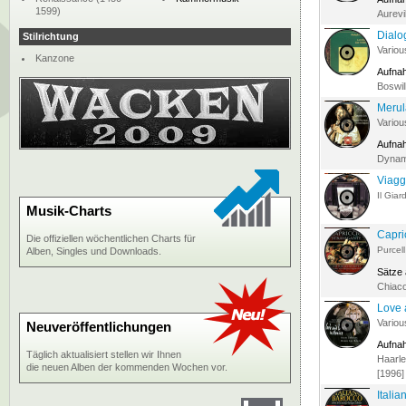
1599)
Aurevi
Dialo
Stilrichtung
Variou
Kanzone
Aufna
Boswil
Merul
Variou
Aufna
Dynami
Viagg
Il Gia
Musik-Charts
Capri
Die offiziellen wöchentlichen Charts für
Purcel
Alben, Singles und Downloads.
Sätze
Chiac
Love 
Variou
Neuveröffentlichungen
Aufna
Täglich aktualisiert stellen wir Ihnen
Haarl
die neuen Alben der kommenden Wochen vor.
[1996]
Itali