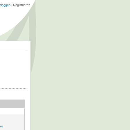
nloggen
|
Registrieren
rs