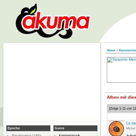
Home
»
Kammermu
Alben mit di
[Zeige 1-11 von 11
Le sa
Epoche
Genre
Michel
Renaissance (1450-
Kammermusik
Aufna