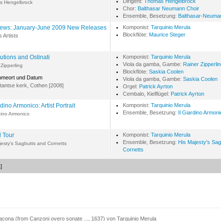
Dirigent:
Thomas Hengelbrock
s Hengelbrock
Chor:
Balthasar Neumann Choir
Ensemble, Besetzung:
Balthasar-Neuma
ws: January-June 2009 New Releases
Komponist:
Tarquinio Merula
Blockflöte:
Maurice Steger
s Artists
utions and Ostinati
Komponist:
Tarquinio Merula
Viola da gamba, Gambe:
Rainer Zipperli
 Zipperling
Blockflöte:
Saskia Coolen
hmeort und Datum
Viola da gamba, Gambe:
Saskia Coolen
tantse kerk, Cothen [2008]
Orgel:
Patrick Ayrton
Cembalo, Kielflügel:
Patrick Ayrton
rdino Armonico: Artist Portrait
Komponist:
Tarquinio Merula
Ensemble, Besetzung:
Il Giardino Armon
rdino Armonico
 Tour
Komponist:
Tarquinio Merula
Ensemble, Besetzung:
His Majesty's Sag
jesty's Sagbutts and Cornetts
Cornetts
]
cona (from Canzoni overo sonate ..., 1637) von Tarquinio Merula