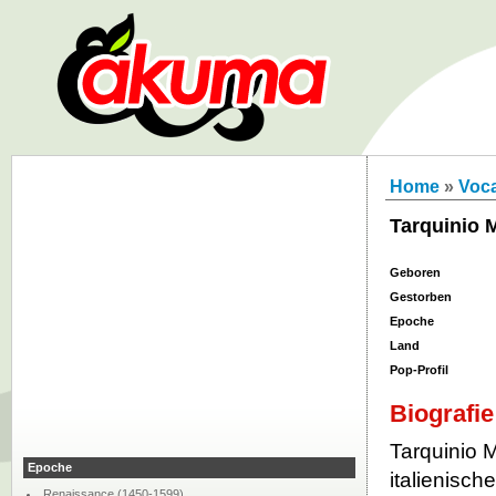
Home
»
Voca
Tarquinio 
Geboren
Gestorben
Epoche
Land
Pop-Profil
Biografie
Tarquinio 
Epoche
italienisc
Renaissance (1450-1599)