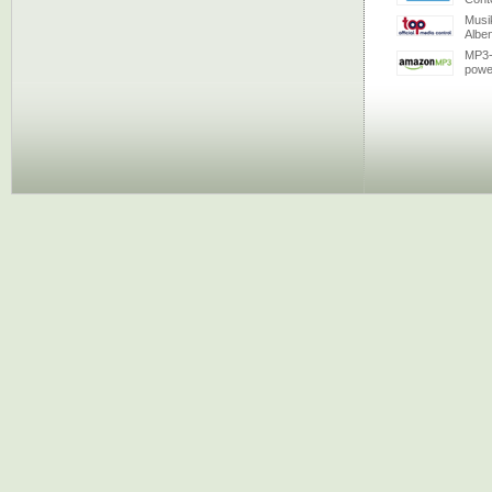
Musi
Albe
MP3-
powe