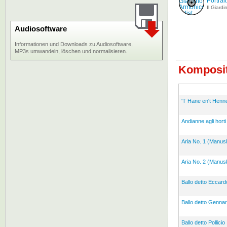
Portrait
Il Giard
Audiosoftware
Informationen und Downloads zu Audiosoftware,
MP3s umwandeln, löschen und normalisieren.
Komposit
'T Hane en't Henn
Andianne agli hort
Aria No. 1 (Manusk
Aria No. 2 (Manusk
Ballo detto Eccard
Ballo detto Genna
Ballo detto Pollicio