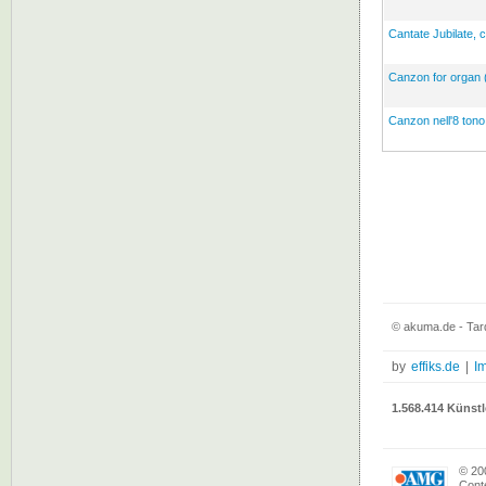
Cantate Jubilate, c
Canzon for organ (
Canzon nell'8 tono
© akuma.de - Tarq
by
effiks.de
|
I
1.568.414 Künstl
© 20
Conte