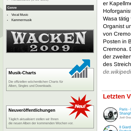
er Kapellm
Genre
Hoforganis
Vocal Music
Wasa tätig 
Kammermusik
Organist u
von Cremon
Posten in 
Cremona. D
der zweite
des Streic
de.wikiped
Musik-Charts
Die offiziellen wöchentlichen Charts für
Alben, Singles und Downloads.
Letzten V
Paris - 
Neuveröffentlichungen
Shangh
Joël Gra
Täglich aktualisiert stellen wir Ihnen
die neuen Alben der kommenden Wochen vor.
Il Giar