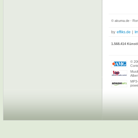
© akuma.de - Ron
by
effiks.de
|
I
1.568.414 Künstl
© 20
Conte
Musi
Albe
MP3-
powe