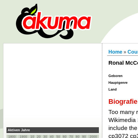
Home
»
Cou
Ronal Mc
Geboren
Hauptgenre
Land
Biografie
Too many re
Wikimedia 
include the
Aktiven Jahre
cp3072 cp
1800
1900
10
20
30
40
50
60
70
80
90
2000