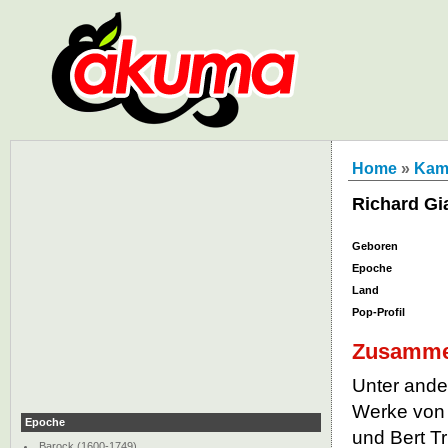
Home
»
Kam
Richard Gi
Geboren
Epoche
Land
Pop-Profil
Zusamme
Unter ander
Werke von 
Epoche
und Bert Tr
Barock (1600-1749)