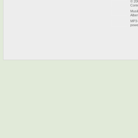
© 20
Conte
Musi
Albe
MP3-
powe