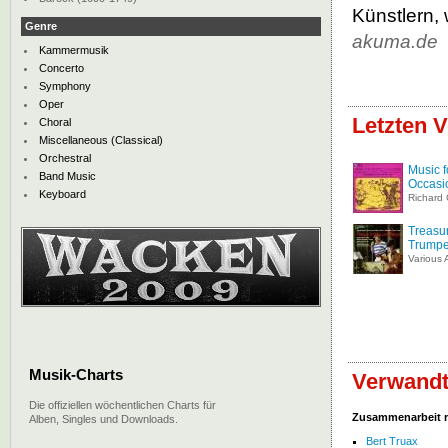
Künstlern,
Genre
akuma.de
Kammermusik
Concerto
Symphony
Oper
Letzten V
Choral
Miscellaneous (Classical)
Orchestral
Music f
Band Music
Occasi
Keyboard
Richard 
Treasu
Trumpe
Various A
Musik-Charts
Verwandt
Die offiziellen wöchentlichen Charts für
Zusammenarbeit 
Alben, Singles und Downloads.
Bert Truax