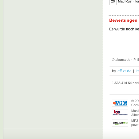
20
Mad Rush, for
Bewertungen z
Es wurde noch k
© akuma.de - Phil
by
effiks.de
|
I
1.568.414 Künstl
© 20
Conte
Musi
Albe
MP3-
powe