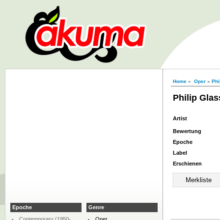
Home
»
Oper
»
Phi
Philip Gla
Artist
Bewertung
Epoche
Label
Erschienen
Epoche
Genre
Contemporary (1950-
Oper