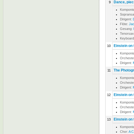
Dance, piec
9
Komponis
Soprans
Dirigent:
Flöte:
Jac
Gesang:
Tenorsax
Keyboards
Einstein on
10
Komponis
Orcheste
Dirigent:
The Photogr
11
Komponis
Orcheste
Dirigent:
Einstein on
12
Komponis
Orcheste
Dirigent:
Einstein on
13
Komponis
Chor:
A C