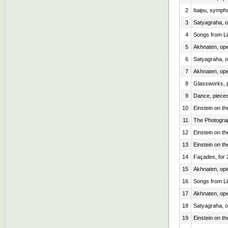
2
Itaipu, sympho
3
Satyagraha, 
4
Songs from Li
5
Akhnaten, op
6
Satyagraha, 
7
Akhnaten, op
8
Glassworks, p
9
Dance, pieces
10
Einstein on t
11
The Photograp
12
Einstein on t
13
Einstein on t
14
Façades, for 
15
Akhnaten, op
16
Songs from Li
17
Akhnaten, op
18
Satyagraha, 
19
Einstein on t