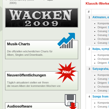
200X)
Klassik-Werk
#
Akhnaten, 
1
Komponis
Dirigent:
Gesang:
Gesang:
Orcheste
Gesang:
Musik-Charts
Itaipu, sym
2
Die offiziellen wöchentlichen Charts für
Alben, Singles und Downloads.
Komponis
Orcheste
Dirigent:
Satyagraha
3
Neuveröffentlichungen
Komponis
Gesang:
Täglich aktualisiert stellen wir Ihnen
Dirigent:
die neuen Alben der kommenden Wochen vor.
Orcheste
Gesang:
Songs from 
4
Komponis
Audiosoftware
Gesang: