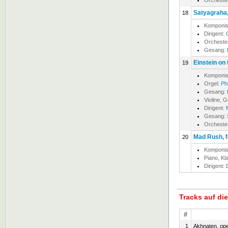
Orcheste
Satyagraha
18
Komponis
Dirigent:
Orcheste
Gesang:
Einstein on
19
Komponis
Orgel:
Ph
Gesang:
Violine, 
Dirigent:
Gesang:
Orcheste
Mad Rush, f
20
Komponis
Piano, Kl
Dirigent:
Tracks auf d
#
1
Akhnaten, op