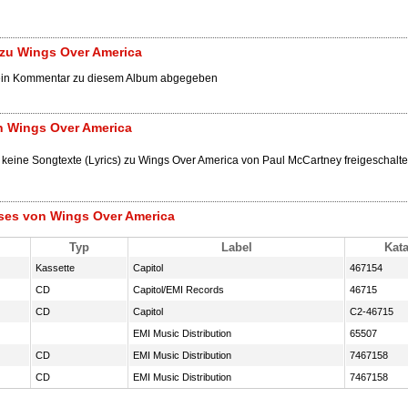
zu Wings Over America
ein Kommentar zu diesem Album abgegeben
n Wings Over America
 keine Songtexte (Lyrics) zu Wings Over America von Paul McCartney freigeschalte
ses von Wings Over America
Typ
Label
Kata
Kassette
Capitol
467154
CD
Capitol/EMI Records
46715
CD
Capitol
C2-46715
EMI Music Distribution
65507
CD
EMI Music Distribution
7467158
CD
EMI Music Distribution
7467158