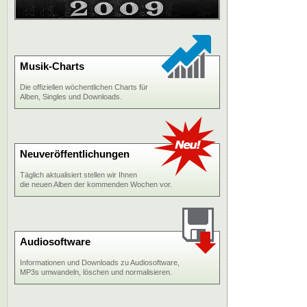
Musik-Charts
Die offiziellen wöchentlichen Charts für
Alben, Singles und Downloads.
Neuveröffentlichungen
Täglich aktualisiert stellen wir Ihnen
die neuen Alben der kommenden Wochen vor.
Audiosoftware
Informationen und Downloads zu Audiosoftware,
MP3s umwandeln, löschen und normalisieren.