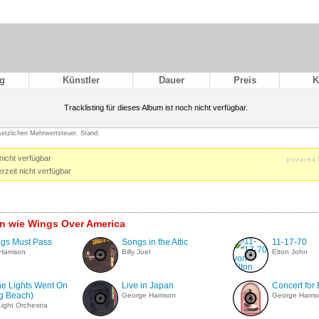
g
Künstler
Dauer
Preis
K
Tracklisting für dieses Album ist noch nicht verfügbar.
esetzlichen Mehrwertsteuer. Stand:
nicht verfügbar
rzeit nicht verfügbar
n wie Wings Over America
ngs Must Pass
Songs in the Attic
11-17-70
Harrison
Billy Joel
Elton John
he Lights Went On
Live in Japan
Concert for
ng Beach)
George Harrison
George Harris
 Light Orchestra