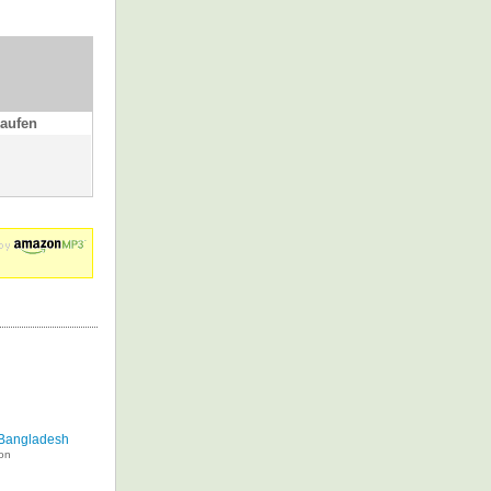
aufen
 Bangladesh
on