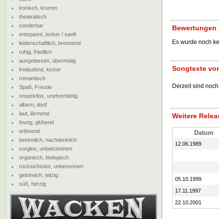
ironisch, krumm
theatralisch
sonderbar
Bewertungen 
entspannt, locker / sanft
Es wurde noch k
leidenschaftlich, brennend
ruhig, friedlich
ausgelassen, übermütig
Songtexte vo
freilaufend, locker
romantisch
Derzeit sind noch
Spaß, Freude
respektlos, unehrerbietig
albern, doof
laut, lärmend
Weitere Relea
feurig, glühend
erlösend
Datum
besinnlich, nachdenklich
12.06.1989
sorglos, unbekümmert
organisch, biologisch
rücksichtslos, unbesonnen
geistreich, witzig
05.10.1999
süß, herzig
17.11.1997
22.10.2001