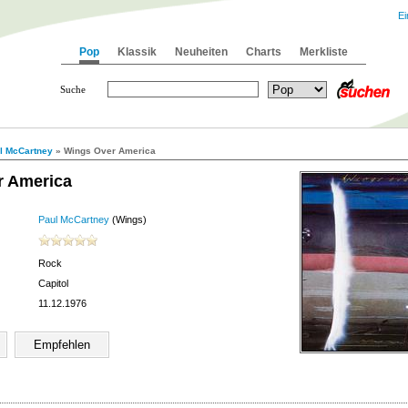
Ei
Pop
Klassik
Neuheiten
Charts
Merkliste
Suche
l McCartney
» Wings Over America
r America
Paul McCartney
(Wings)
Rock
Capitol
11.12.1976