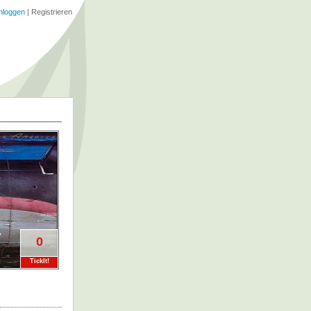
nloggen
|
Registrieren
0
TickIt!