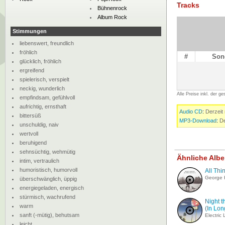
Tracks
Bühnenrock
Album Rock
Stimmungen
liebenswert, freundlich
fröhlich
#
Son
glücklich, fröhlich
ergreifend
spielerisch, verspielt
neckig, wunderlich
Alle Preise inkl. der g
empfindsam, gefühlvoll
aufrichtig, ernsthaft
Audio CD
:
Derzeit 
bittersüß
MP3-Download
:
De
unschuldig, naiv
wertvoll
beruhigend
sehnsüchtig, wehmütig
Ähnliche Albe
intim, vertraulich
humoristisch, humorvoll
All Thi
George 
überschwänglich, üppig
energiegeladen, energisch
stürmisch, wachrufend
Night t
warm
(In Lo
sanft (-mütig), behutsam
Electric
leicht