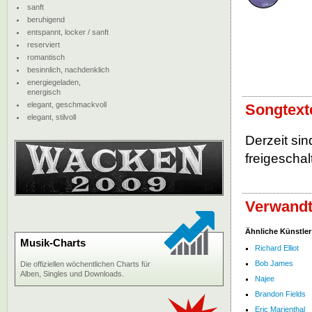
sanft
beruhigend
entspannt, locker / sanft
reserviert
romantisch
besinnlich, nachdenklich
energiegeladen,
energisch
elegant, geschmackvoll
Songtext
elegant, stilvoll
Derzeit si
freigeschalt
Verwandt
Ähnliche Künstler
Musik-Charts
Richard Elliot
Bob James
Die offiziellen wöchentlichen Charts für
Alben, Singles und Downloads.
Najee
Brandon Fields
Eric Marienthal