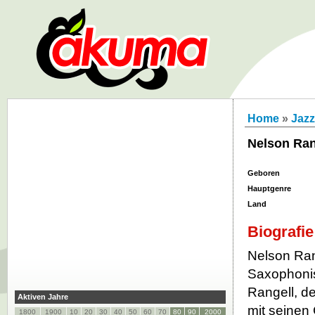
Home
»
Jazz
Nelson Ran
Geboren
Hauptgenre
Land
Biografie
Nelson Ran
Saxophonis
Rangell, d
Aktiven Jahre
mit seinen 
1800
1900
10
20
30
40
50
60
70
80
90
2000