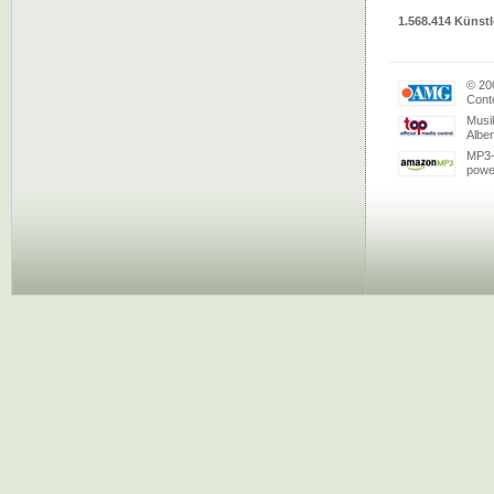
1.568.414 Künstl
© 20
Conte
Musi
Albe
MP3-
powe