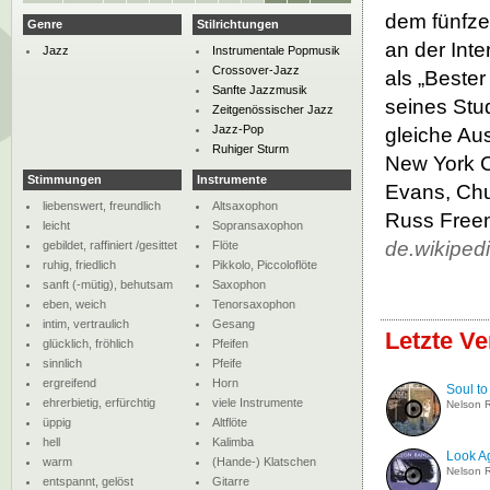
dem fünfze
Genre
Stilrichtungen
an der Int
Jazz
Instrumentale Popmusik
Crossover-Jazz
als „Beste
Sanfte Jazzmusik
seines Stu
Zeitgenössischer Jazz
Jazz-Pop
gleiche Au
Ruhiger Sturm
New York Ci
Stimmungen
Instrumente
Evans, Chu
liebenswert, freundlich
Altsaxophon
Russ Freem
leicht
Sopransaxophon
de.wikiped
gebildet, raffiniert /gesittet
Flöte
ruhig, friedlich
Pikkolo, Piccoloflöte
sanft (-mütig), behutsam
Saxophon
eben, weich
Tenorsaxophon
intim, vertraulich
Gesang
Letzte Ve
glücklich, fröhlich
Pfeifen
sinnlich
Pfeife
ergreifend
Horn
Soul to
ehrerbietig, erfürchtig
viele Instrumente
Nelson R
üppig
Altflöte
hell
Kalimba
Look A
warm
(Hande-) Klatschen
Nelson R
entspannt, gelöst
Gitarre