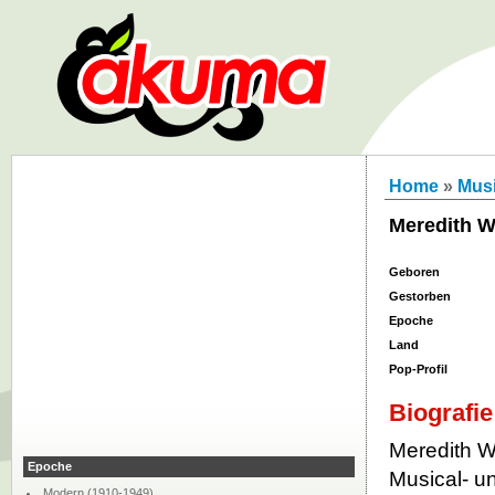
Home
»
Musi
Meredith W
Geboren
Gestorben
Epoche
Land
Pop-Profil
Biografie
Meredith W
Epoche
Musical- u
Modern (1910-1949)