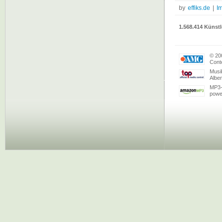
by
effiks.de
|
I
1.568.414 Künstl
© 20
Conte
Musi
Albe
MP3-
powe