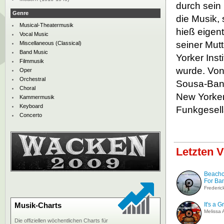
durch sein
Genre
die Musik,
Musical-Theatermusik
hieß eigent
Vocal Music
seiner Mutt
Miscellaneous (Classical)
Band Music
Yorker Inst
Filmmusik
wurde. Von 
Oper
Orchestral
Sousa-Band
Choral
New Yorker
Kammermusik
Keyboard
Funkgesell
Concerto
Letzten V
Beachc
For Ba
Frederic
Musik-Charts
It's a 
Melissa
Die offiziellen wöchentlichen Charts für