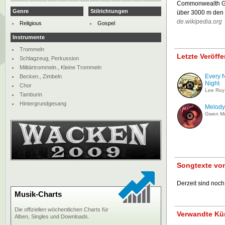
Commonwealth Gam
Genre
Stilrichtungen
über 3000 m den 
de.wikipedia.org
Religious
Gospel
Instrumente
Trommeln
Letzte Veröff
Schlagzeug, Perkussion
Militärtrommeln., Kleine Trommeln
Every N
Becken., Zimbeln
Night
Chor
Lee Roy 
Tamburin
Hintergrundgesang
Melody 
Gwen M
Songtexte von
Derzeit sind noch
Musik-Charts
Die offiziellen wöchentlichen Charts für
Verwandte Kün
Alben, Singles und Downloads.