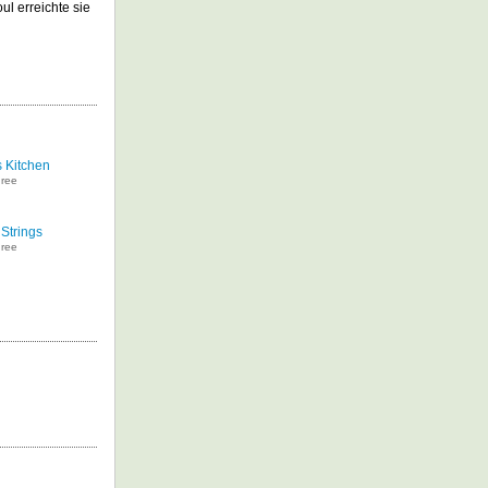
l erreichte sie
s Kitchen
ree
Strings
ree