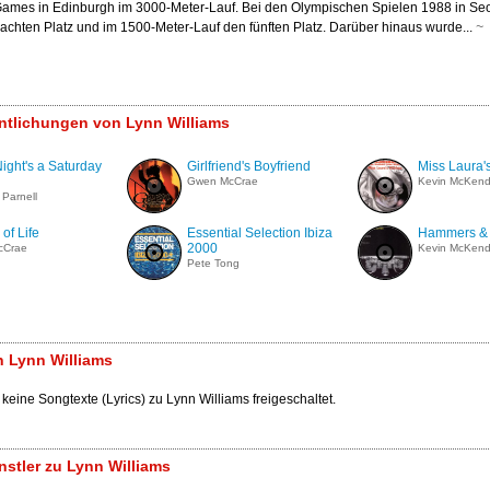
es in Edinburgh im 3000-Meter-Lauf. Bei den Olympischen Spielen 1988 in Seou
achten Platz und im 1500-Meter-Lauf den fünften Platz. Darüber hinaus wurde...
~
entlichungen von Lynn Williams
ight's a Saturday
Girlfriend's Boyfriend
Miss Laura'
Gwen McCrae
Kevin McKend
Parnell
of Life
Essential Selection Ibiza
Hammers & 
2000
cCrae
Kevin McKend
Pete Tong
 Lynn Williams
 keine Songtexte (Lyrics) zu Lynn Williams freigeschaltet.
stler zu Lynn Williams