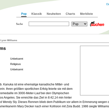
Ei
Pop
Klassik
Neuheiten
Charts
Merkliste
Suche
 Lynn Williams
ams
Unbekannt
Religious
Unbekannt
b. Kanuka ist eine ehemalige kanadische Mittel- und
in. Ihren größten sportlichen Erfolg feierte sie mit dem
emedaille im 3000-Meter-Lauf bei den Olympischen
os Angeles. Sie erreichte das Ziel in 8:42,14 min hinter
nd Wendy Sly. Dieses Rennen blieb dem Publikum vor allem in Erinnerung wegen d
Amerikanerin Mary Decker nach einer Kollision mit Zola Budd. 1986 siegte Williams