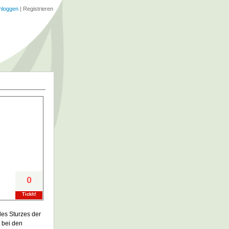
nloggen
|
Registrieren
0
TickIt!
es Sturzes der
 bei den