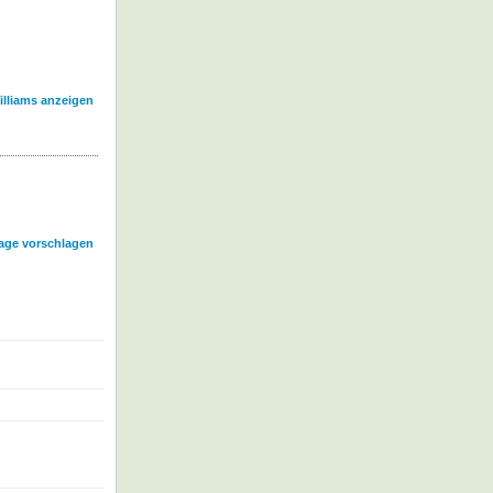
illiams anzeigen
age vorschlagen