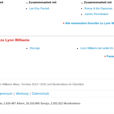
mit
... Zusammenarbeit mit
... Zusammenarbeit mit
Lee Roy Parnell
Ronny & the Daytonas
James Pennebaker
»
Alle verwandten Künstler zu Lynn W
 zu Lynn Williams
Discogs
Lynn Williams bei setlist.fm
»
Fanp
 Williams Alben, Termine 2014 / 2015 und Musikvideos im Überblick
mpressum
|
Werbung
|
Datenschutz
er, 1.524.487 Alben, 16.153.805 Songs, 2.201.521 Musikvideos