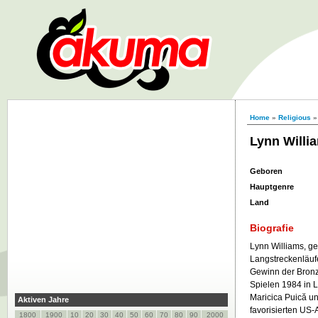
Home
»
Religious
»
Lynn Willi
Geboren
Hauptgenre
Land
Biografie
Lynn Williams, ge
Langstreckenläufer
Gewinn der Bronz
Spielen 1984 in L
Maricica Puică u
Aktiven Jahre
favorisierten US-
1800
1900
10
20
30
40
50
60
70
80
90
2000