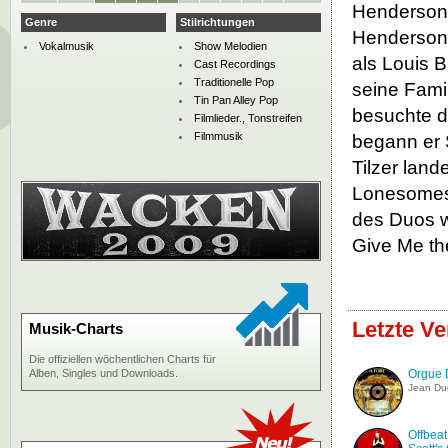
Henderson 
Genre
Stilrichtungen
Henderson
Vokalmusik
Show Melodien
als Louis 
Cast Recordings
Traditionelle Pop
seine Famil
Tin Pan Alley Pop
besuchte di
Filmlieder., Tonstreifen
Filmmusik
begann er 
Tilzer land
Lonesomest
des Duos w
Give Me the
Letzte V
Musik-Charts
Die offiziellen wöchentlichen Charts für
Alben, Singles und Downloads.
Orgue 
Jean Du
Offbeat