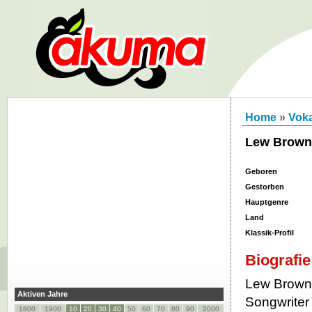
Home
»
Vok
Lew Brown
Geboren
Gestorben
Hauptgenre
Land
Klassik-Profil
Biografie
Lew Brown 
Aktiven Jahre
Songwriter
1800
1900
10
20
30
40
50
60
70
80
90
2000