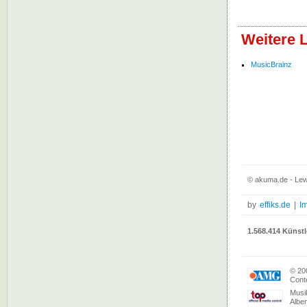
Weitere 
MusicBrainz
© akuma.de - Lew
by
effiks.de
|
I
1.568.414 Künstl
© 20
Conte
Musi
Albe