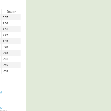
Dauer
3:37
2:56
2:51
2:22
1:59
3:28
2:43
2:31
2:46
2:48
ad
no
onceña