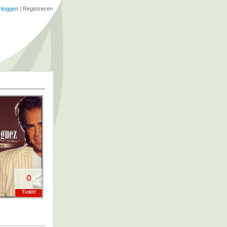
nloggen
|
Registrieren
0
TickIt!