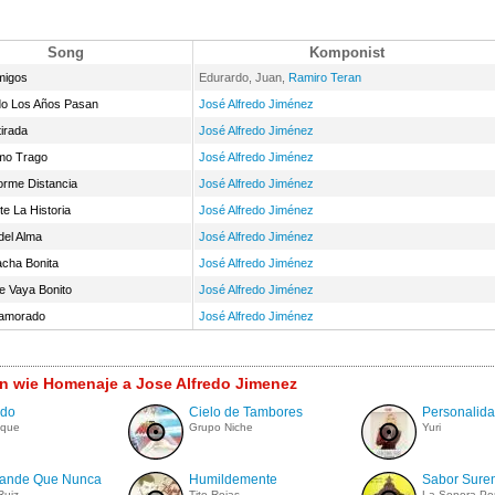
Song
Komponist
migos
Edurardo, Juan,
Ramiro Teran
o Los Años Pasan
José Alfredo Jiménez
irada
José Alfredo Jiménez
imo Trago
José Alfredo Jiménez
orme Distancia
José Alfredo Jiménez
e La Historia
José Alfredo Jiménez
del Alma
José Alfredo Jiménez
cha Bonita
José Alfredo Jiménez
e Vaya Bonito
José Alfredo Jiménez
amorado
José Alfredo Jiménez
n wie Homenaje a Jose Alfredo Jimenez
ndo
Cielo de Tambores
Personalid
ique
Grupo Niche
Yuri
ande Que Nunca
Humildemente
Sabor Sure
Ruiz
Tito Rojas
La Sonora P