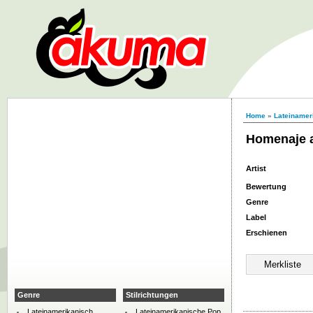
Home
»
Lateinamer
Homenaje a
Artist
Bewertung
Genre
Label
Erschienen
Genre
Stilrichtungen
Lateinamerikanisch
Lateinamerikanische Pop