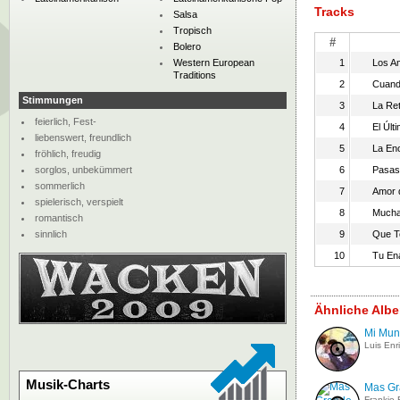
Tracks
Salsa
Tropisch
#
Bolero
Western European
1
Los A
Traditions
2
Cuand
Stimmungen
3
La Ret
feierlich, Fest-
4
El Últ
liebenswert, freundlich
5
La En
fröhlich, freudig
sorglos, unbekümmert
6
Pasast
sommerlich
7
Amor 
spielerisch, verspielt
8
Mucha
romantisch
sinnlich
9
Que T
10
Tu En
Ähnliche Albe
Mi Mu
Luis Enr
Musik-Charts
Mas Gr
Frankie 