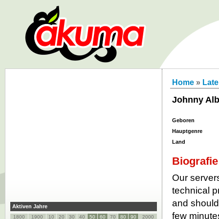
Home
»
Late
Johnny Alb
Geboren
Hauptgenre
Land
Biografie
Our servers
technical p
and should 
Aktiven Jahre
few minutes
1800
1900
10
20
30
40
50
60
70
80
90
2000