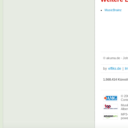
MusicBrainz
© akuma.de - John
by
effiks.de
|
I
1.568.414 Künstl
© 20
Conte
Musi
Albe
MP3-
powe