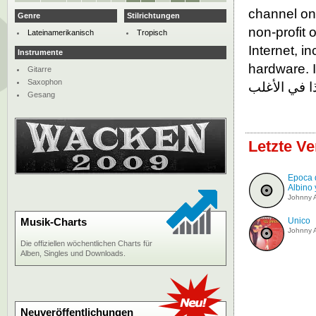
channel on
Genre
Stilrichtungen
non-profit 
Lateinamerikanisch
Tropisch
Internet, i
Instrumente
hardware. If yo
Gitarre
Saxophon
Gesang
Letzte V
Epoca 
Albino y
Johnny A
Musik-Charts
Unico
Johnny A
Die offiziellen wöchentlichen Charts für
Alben, Singles und Downloads.
Neuveröffentlichungen