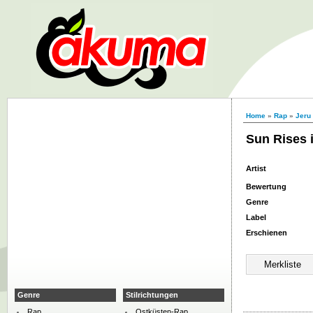
Home
»
Rap
»
Jeru
Sun Rises i
Artist
Bewertung
Genre
Label
Erschienen
Genre
Stilrichtungen
Rap
Ostküsten-Rap