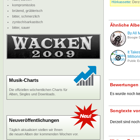
Hörkassette
:
Derze
kompromisslos
brütend, grüblerisch
bitter, schmerzlich
zynisch/sarkastisch
Ähnliche Albe
bitter, sauer
By All
Boogie 
It Take
Millions
Public 
Musik-Charts
Bewertungen z
Die offiziellen wöchentlichen Charts für
Es wurde noch k
Alben, Singles und Downloads.
Songtexte von
Neuveröffentlichungen
Derzeit sind noch
Täglich aktualisiert stellen wir Ihnen
die neuen Alben der kommenden Wochen vor.