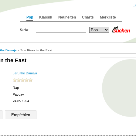
Ei
Pop
Klassik
Neuheiten
Charts
Merkliste
Suche
 the Damaja
» Sun Rises in the East
n the East
Jeru the Damaja
Rap
Payday
24.05.1994