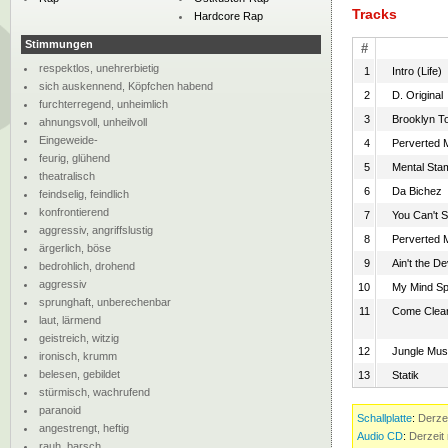
Tracks
Hardcore Rap
Stimmungen
#
respektlos, unehrerbietig
1
Intro (Life)
sich auskennend, Köpfchen habend
2
D. Original
furchterregend, unheimlich
3
Brooklyn To
ahnungsvoll, unheilvoll
Eingeweide-
4
Perverted 
feurig, glühend
5
Mental Sta
theatralisch
6
Da Bichez
feindselig, feindlich
konfrontierend
7
You Can't S
aggressiv, angriffslustig
8
Perverted 
ärgerlich, böse
9
Ain't the D
bedrohlich, drohend
aggressiv
10
My Mind S
sprunghaft, unberechenbar
11
Come Clea
laut, lärmend
geistreich, witzig
12
Jungle Mus
ironisch, krumm
belesen, gebildet
13
Statik
stürmisch, wachrufend
paranoid
Schallplatte
:
Derzei
angestrengt, heftig
Audio CD
:
Derzeit 
rauh, barsch