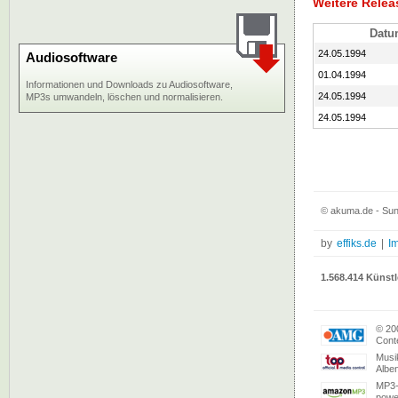
Weitere Relea
Datu
24.05.1994
Audiosoftware
01.04.1994
Informationen und Downloads zu Audiosoftware,
24.05.1994
MP3s umwandeln, löschen und normalisieren.
24.05.1994
© akuma.de - Sun
by
effiks.de
|
I
1.568.414 Künstl
© 20
Conte
Musi
Albe
MP3-
powe