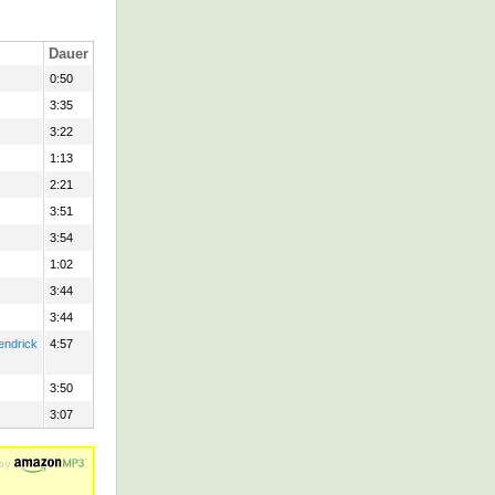
Dauer
0:50
3:35
3:22
1:13
2:21
3:51
3:54
1:02
3:44
3:44
endrick
4:57
3:50
3:07