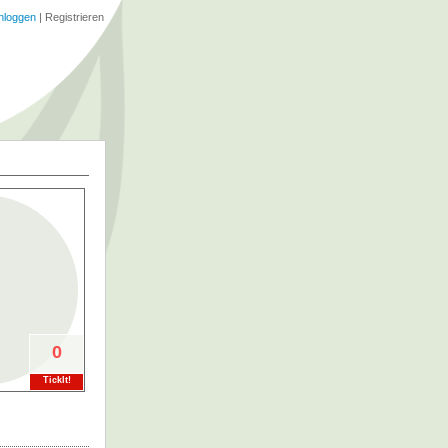
nloggen
|
Registrieren
0
TickIt!