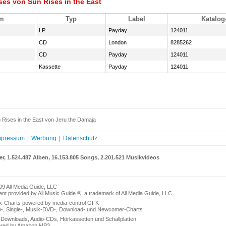
ses von Sun Rises in the East
m
Typ
Label
Katalog-
LP
Payday
124011
CD
London
8285262
CD
Payday
124011
Kassette
Payday
124011
 Rises in the East von Jeru the Damaja
mpressum
|
Werbung
|
Datenschutz
er, 1.524.487 Alben, 16.153.805 Songs, 2.201.521 Musikvideos
09 All Media Guide, LLC
nt provided by All Music Guide ®, a trademark of All Media Guide, LLC.
k-Charts powered by media-control GFK
n-, Single-, Musik-DVD-, Download- und Newcomer-Charts
Downloads, Audio-CDs, Hörkassetten und Schallplatten
red by Amazon MP3