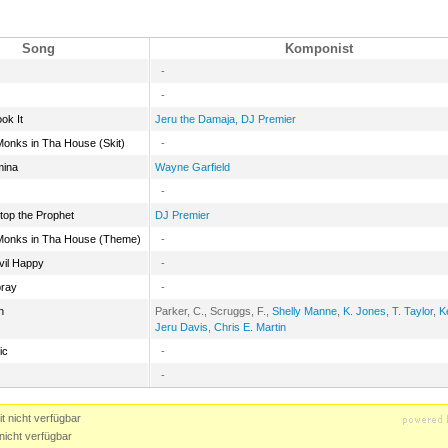
Song
Komponist
-
-
ok It
Jeru the Damaja
,
DJ Premier
Monks in Tha House (Skit)
-
mina
Wayne Garfield
-
top the Prophet
DJ Premier
Monks in Tha House (Theme)
-
evil Happy
-
pray
-
n
Parker, C.,
Scruggs, F.,
Shelly Manne
,
K. Jones
,
T. Taylor
,
K
Jeru Davis
,
Chris E. Martin
ic
-
-
t nicht verfügbar
nicht verfügbar