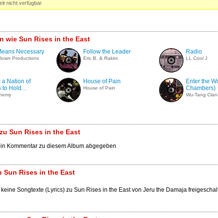
it nicht verfügbar
n wie Sun Rises in the East
 Means Necessary
Follow the Leader
Radio
Down Productions
Eric B. & Rakim
LL Cool J
s a Nation of
House of Pain
Enter the W
 to Hold...
Chambers)
House of Pain
Enemy
Wu-Tang Clan
u Sun Rises in the East
ein Kommentar zu diesem Album abgegeben
 Sun Rises in the East
 keine Songtexte (Lyrics) zu Sun Rises in the East von Jeru the Damaja freigeschalt