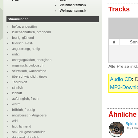
Weihnachtsmusik
Tracks
Weihnachtsmusik
Stimmungen
heftig, ungestüm
leidenschaftlich, brennend
feurig, glühend
#
Son
feierlich, Fest-
angestrengt, heftig
erdig
energiegeladen, energisch
organisch, biologisch
Alle Preise ink
stürmisch, wachrufend
überschwänglich, üppig
Audio CD
:
D
Tapferkeit
MP3-Downl
sinnlich
lebhaft
aufdringlich, frech
warm
fröhlich, freudig
Ähnliche
angeberisch, Angeberei
wild
Spirit 
laut, lärmend
Ray Cha
sexuell, geschlechllich
dringend, dringlich