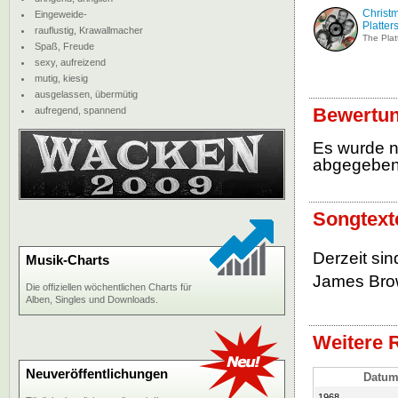
Christm
Eingeweide-
Platter
rauflustig, Krawallmacher
The Plat
Spaß, Freude
sexy, aufreizend
mutig, kiesig
ausgelassen, übermütig
Bewertun
aufregend, spannend
Es wurde 
abgegebe
Songtext
Derzeit sin
Musik-Charts
James Brow
Die offiziellen wöchentlichen Charts für
Alben, Singles und Downloads.
Weitere 
Neuveröffentlichungen
Datu
1968