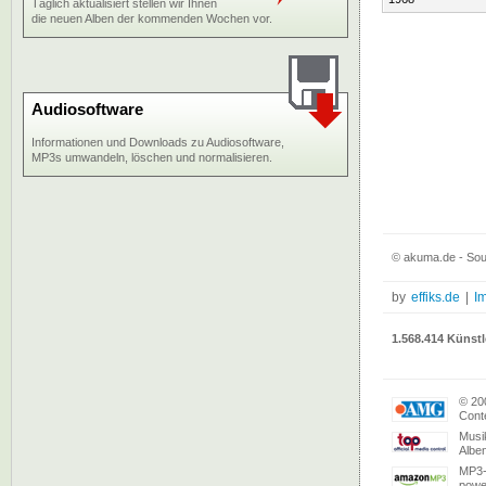
Täglich aktualisiert stellen wir Ihnen
die neuen Alben der kommenden Wochen vor.
Audiosoftware
Informationen und Downloads zu Audiosoftware,
MP3s umwandeln, löschen und normalisieren.
© akuma.de - Sou
by
effiks.de
|
I
1.568.414 Künstl
© 20
Conte
Musi
Albe
MP3-
powe