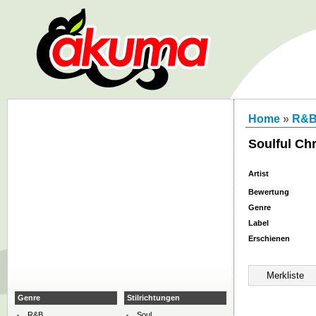
Home
»
R&
Soulful Ch
Artist
Bewertung
Genre
Label
Erschienen
Genre
Stilrichtungen
R&B
Soul