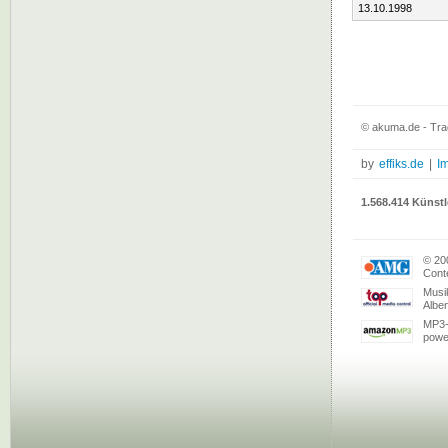
13.10.1998
© akuma.de - Trad
by
effiks.de
|
I
1.568.414 Künstl
© 20
Conte
Musi
Albe
MP3-
powe