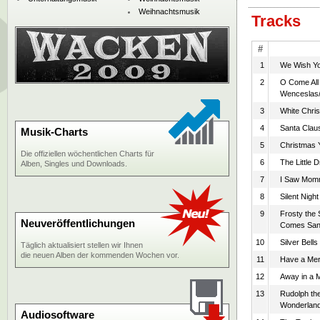
Weihnachtsmusik
Tracks
#
1
We Wish Yo
2
O Come All 
Wenceslas/
3
White Chri
4
Santa Clau
Musik-Charts
5
Christmas 
Die offiziellen wöchentlichen Charts für
6
The Little
Alben, Singles und Downloads.
7
I Saw Momm
8
Silent Night
9
Frosty the
Neuveröffentlichungen
Comes San
10
Silver Bells
Täglich aktualisiert stellen wir Ihnen
die neuen Alben der kommenden Wochen vor.
11
Have a Mer
12
Away in a 
13
Rudolph th
Wonderlan
Audiosoftware