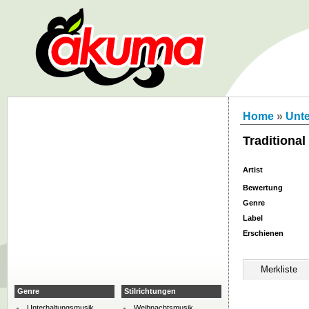
Home
»
Unt
Traditiona
Artist
Bewertung
Genre
Label
Erschienen
Genre
Stilrichtungen
Unterhaltungsmusik
Weihnachtsmusik