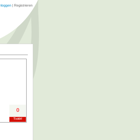
nloggen
|
Registrieren
0
TickIt!