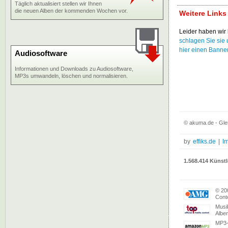
Täglich aktualisiert stellen wir Ihnen
die neuen Alben der kommenden Wochen vor.
Weitere Links
Leider haben wir 
schlagen Sie sie 
hier einen Banne
Audiosoftware
Informationen und Downloads zu Audiosoftware,
MP3s umwandeln, löschen und normalisieren.
© akuma.de - Gle
by
effiks.de
|
I
1.568.414 Künstl
© 20
Conte
Musi
Albe
MP3-