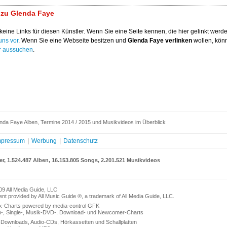
 zu Glenda Faye
keine Links für diesen Künstler. Wenn Sie eine Seite kennen, die hier gelinkt werden
uns vor
. Wenn Sie eine Webseite besitzen und
Glenda Faye verlinken
wollen, könn
r aussuchen
.
nda Faye Alben, Termine 2014 / 2015 und Musikvideos im Überblick
mpressum
|
Werbung
|
Datenschutz
er, 1.524.487 Alben, 16.153.805 Songs, 2.201.521 Musikvideos
09 All Media Guide, LLC
nt provided by All Music Guide ®, a trademark of All Media Guide, LLC.
k-Charts powered by media-control GFK
n-, Single-, Musik-DVD-, Download- und Newcomer-Charts
Downloads, Audio-CDs, Hörkassetten und Schallplatten