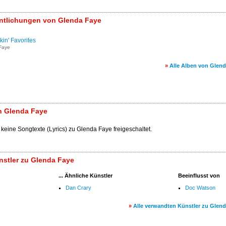
entlichungen von Glenda Faye
ckin' Favorites
Faye
»
Alle Alben von Glen
n Glenda Faye
 keine Songtexte (Lyrics) zu Glenda Faye freigeschaltet.
stler zu Glenda Faye
... Ähnliche Künstler
Beeinflusst von
Dan Crary
Doc Watson
»
Alle verwandten Künstler zu Glen