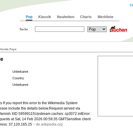
Ei
Pop
Klassik
Neuheiten
Charts
Merkliste
Suche
lenda Faye
ye
Unbekannt
Country
Unbekannt
 If you report this error to the Wikimedia System
lease include the details below.Request served via
arnish XID 59599115Upstream caches: cp3072 intError:
quests at Sat, 14 Feb 2026 00:59:35 GMTSensitive client
dress: 37.120.165.25
~
de.wikipedia.org