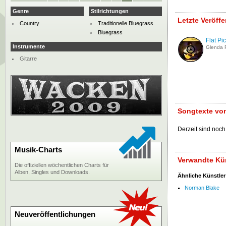
Genre
Stilrichtungen
Letzte Veröff
Country
Traditionelle Bluegrass
Bluegrass
Flat Pi
Instrumente
Glenda 
Gitarre
Songtexte vo
Derzeit sind noch
Musik-Charts
Verwandte Kün
Die offiziellen wöchentlichen Charts für
Alben, Singles und Downloads.
Ähnliche Künstler
Norman Blake
Neuveröffentlichungen