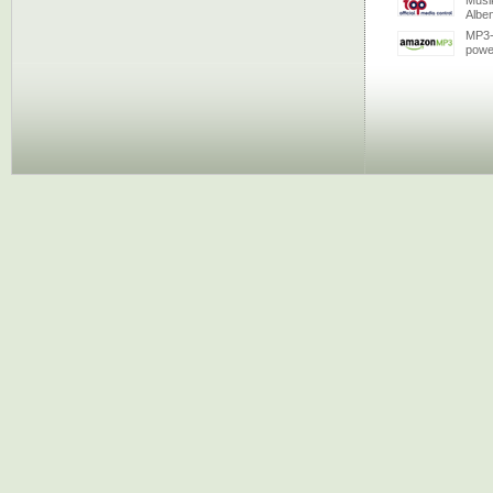
Musi
Albe
MP3-
powe