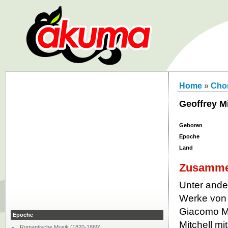
Home
»
Chor
Geoffrey Mi
Geboren
Epoche
Land
Zusamme
Unter ander
Werke von 
Giacomo Me
Epoche
Mitchell m
Romantische Musik (1820-1869)