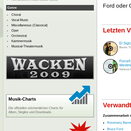
Ford oder 
Genre
Choral
Vocal Music
Miscellaneous (Classical)
Letzten V
Oper
Orchestral
Kammermusik
El Sigl
Musical-Theatermusik
Bruno T
Purcell
Westmi
Various A
Musik-Charts
Verwandt
Die offiziellen wöchentlichen Charts für
Alben, Singles und Downloads.
Zusammenarbeit 
Rosemary Barn
Bruce Ford