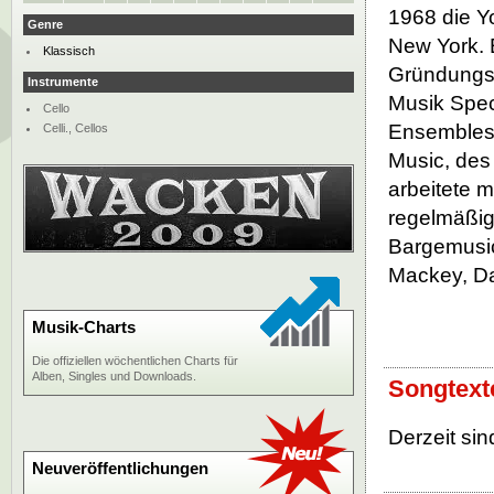
1968 die Y
Genre
New York. 
Klassisch
Gründungsm
Instrumente
Musik Spe
Cello
Ensembles 
Celli., Cellos
Music, des 
arbeitete 
regelmäßig
Bargemusic 
Mackey, Da
Musik-Charts
Die offiziellen wöchentlichen Charts für
Alben, Singles und Downloads.
Songtext
Derzeit sin
Neuveröffentlichungen