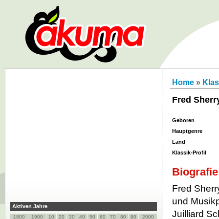
Home
»
Klas
Fred Sherr
Geboren
Hauptgenre
Land
Klassik-Profil
Biografie
Fred Sherry
und Musikp
Aktiven Jahre
Juilliard 
1800
1900
10
20
30
40
50
60
70
80
90
2000