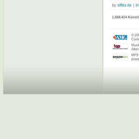
by
effiks.de
|
I
1.568.414 Künstl
© 20
Conte
Musi
Albe
MP3-
powe