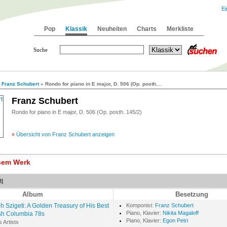
Ei
Pop
Klassik
Neuheiten
Charts
Merkliste
Suche
»
Franz Schubert
» Rondo for piano in E major, D. 506 (Op. posth....
Franz Schubert
Rondo for piano in E major, D. 506 (Op. posth. 145/2)
»
Übersicht von Franz Schubert anzeigen
esem Werk
3]
Album
Besetzung
h Szigeti: A Golden Treasury of His Best
Komponist:
Franz Schubert
Piano, Klavier:
Nikita Magaloff
sh Columbia 78s
Piano, Klavier:
Egon Petri
s Artists