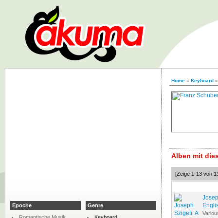
Home
»
Keyboard
Alben mit di
[Zeige 1-13 von 1
Josep
Engli
Epoche
Genre
Variou
Romantische Musik
Keyboard