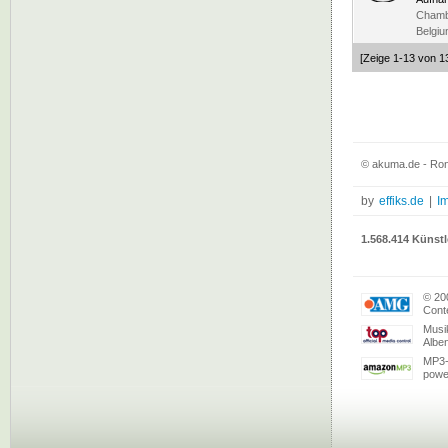
Chambe
Belgiu
[Zeige 1-13 von 1
© akuma.de - Rond
by
effiks.de
|
I
1.568.414 Künstl
© 20
Conte
Musi
Albe
MP3-
powe