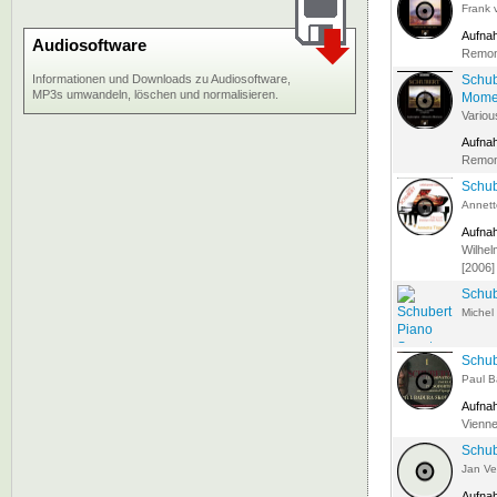
Frank 
Aufna
Audiosoftware
Remon
Informationen und Downloads zu Audiosoftware,
Schub
MP3s umwandeln, löschen und normalisieren.
Momen
Variou
Aufna
Remon
Schub
Annett
Aufna
Wilhel
[2006]
Schub
Michel
Schub
Paul 
Aufna
Vienne
Schub
Jan Ve
Aufna