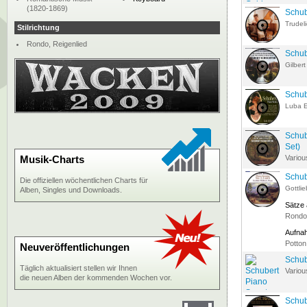
(1820-1869)
Schub
Trudel
Stilrichtung
Rondo, Reigenlied
Schub
Gilber
Schub
Luba E
Schub
Set)
Musik-Charts
Variou
Schub
Die offiziellen wöchentlichen Charts für
Gottlie
Alben, Singles und Downloads.
Sätze
Rondo:
Aufna
Potton
Neuveröffentlichungen
Schub
Täglich aktualisiert stellen wir Ihnen
Variou
die neuen Alben der kommenden Wochen vor.
Schub