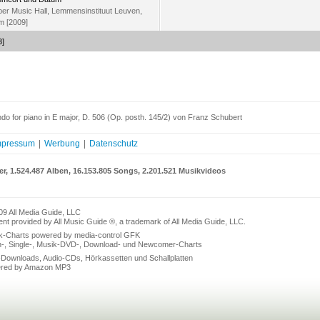
r Music Hall, Lemmensinstituut Leuven,
m [2009]
3]
o for piano in E major, D. 506 (Op. posth. 145/2) von Franz Schubert
mpressum
|
Werbung
|
Datenschutz
er, 1.524.487 Alben, 16.153.805 Songs, 2.201.521 Musikvideos
09 All Media Guide, LLC
nt provided by All Music Guide ®, a trademark of All Media Guide, LLC.
k-Charts powered by media-control GFK
n-, Single-, Musik-DVD-, Download- und Newcomer-Charts
Downloads, Audio-CDs, Hörkassetten und Schallplatten
red by Amazon MP3