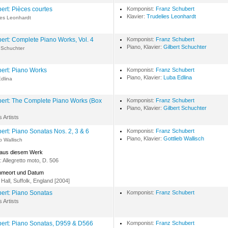
ert: Pièces courtes
Komponist:
Franz Schubert
Klavier:
Trudelies Leonhardt
ies Leonhardt
ert: Complete Piano Works, Vol. 4
Komponist:
Franz Schubert
Piano, Klavier:
Gilbert Schuchter
t Schuchter
ert: Piano Works
Komponist:
Franz Schubert
Piano, Klavier:
Luba Edlina
dlina
ert: The Complete Piano Works (Box
Komponist:
Franz Schubert
Piano, Klavier:
Gilbert Schuchter
s Artists
ert: Piano Sonatas Nos. 2, 3 & 6
Komponist:
Franz Schubert
Piano, Klavier:
Gottlieb Wallisch
b Wallisch
 aus diesem Werk
 Allegretto moto, D. 506
hmeort und Datum
 Hall, Suffolk, England [2004]
ert: Piano Sonatas
Komponist:
Franz Schubert
s Artists
ert: Piano Sonatas, D959 & D566
Komponist:
Franz Schubert