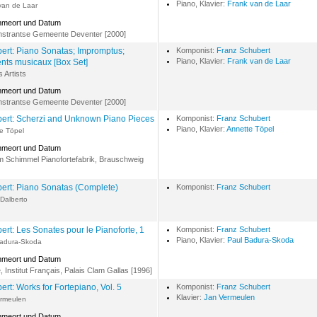
Piano, Klavier:
Frank van de Laar
van de Laar
hmeort und Datum
strantse Gemeente Deventer [2000]
ert: Piano Sonatas; Impromptus;
Komponist:
Franz Schubert
Piano, Klavier:
Frank van de Laar
ts musicaux [Box Set]
s Artists
hmeort und Datum
strantse Gemeente Deventer [2000]
ert: Scherzi and Unknown Piano Pieces
Komponist:
Franz Schubert
Piano, Klavier:
Annette Töpel
e Töpel
hmeort und Datum
m Schimmel Pianofortefabrik, Brauschweig
ert: Piano Sonatas (Complete)
Komponist:
Franz Schubert
 Dalberto
ert: Les Sonates pour le Pianoforte, 1
Komponist:
Franz Schubert
Piano, Klavier:
Paul Badura-Skoda
Badura-Skoda
hmeort und Datum
, Institut Français, Palais Clam Gallas [1996]
ert: Works for Fortepiano, Vol. 5
Komponist:
Franz Schubert
Klavier:
Jan Vermeulen
rmeulen
hmeort und Datum