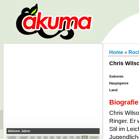
Home
»
Roc
Chris Wils
Geboren
Hauptgenre
Land
Biografie
Chris Wilso
Ringer. Er 
Stil im Lei
Aktiven Jahre
Jugendlich
1800
1900
10
20
30
40
50
60
70
80
90
2000