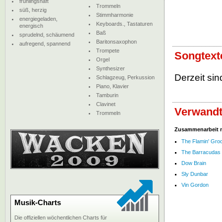
frühlingshaft
Trommeln
süß, herzig
Stimmharmonie
energiegeladen,
Keyboards., Tastaturen
energisch
Baß
sprudelnd, schäumend
Baritonsaxophon
aufregend, spannend
Trompete
Songtext
Orgel
Synthesizer
Derzeit sin
Schlagzeug, Perkussion
Piano, Klavier
Tamburin
Clavinet
Verwandt
Trommeln
Zusammenarbeit 
The Flamin' Gro
The Barracudas
Dow Brain
Sly Dunbar
Vin Gordon
Musik-Charts
Die offiziellen wöchentlichen Charts für