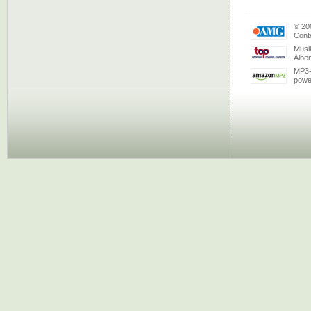
© 20
Conte
Musi
Albe
MP3-
powe