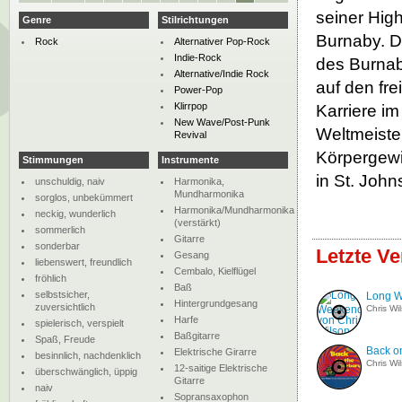
seiner High
Genre
Stilrichtungen
Burnaby. D
Rock
Alternativer Pop-Rock
Indie-Rock
des Burnab
Alternative/Indie Rock
auf den fre
Power-Pop
Klirrpop
Karriere im
New Wave/Post-Punk
Weltmeister
Revival
Körpergewi
Stimmungen
Instrumente
in St. John
unschuldig, naiv
Harmonika,
Mundharmonika
sorglos, unbekümmert
Harmonika/Mundharmonika
neckig, wunderlich
(verstärkt)
sommerlich
Gitarre
sonderbar
Letzte Ve
Gesang
liebenswert, freundlich
Cembalo, Kielflügel
fröhlich
Baß
selbstsicher,
Long 
Hintergrundgesang
zuversichtlich
Chris Wi
Harfe
spielerisch, verspielt
Baßgitarre
Spaß, Freude
Back o
Elektrische Girarre
besinnlich, nachdenklich
Chris Wi
12-saitige Elektrische
überschwänglich, üppig
Gitarre
naiv
Sopransaxophon