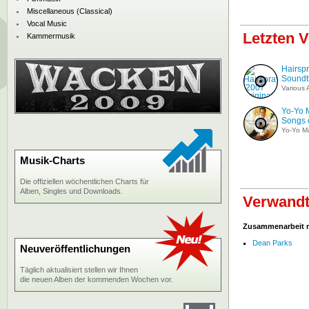
Miscellaneous (Classical)
Vocal Music
Letzten V
Kammermusik
Hairspr
Soundt
Various A
Yo-Yo 
Songs o
Yo-Yo M
Musik-Charts
Die offiziellen wöchentlichen Charts für
Alben, Singles und Downloads.
Verwandt
Zusammenarbeit 
Dean Parks
Neuveröffentlichungen
Täglich aktualisiert stellen wir Ihnen
die neuen Alben der kommenden Wochen vor.