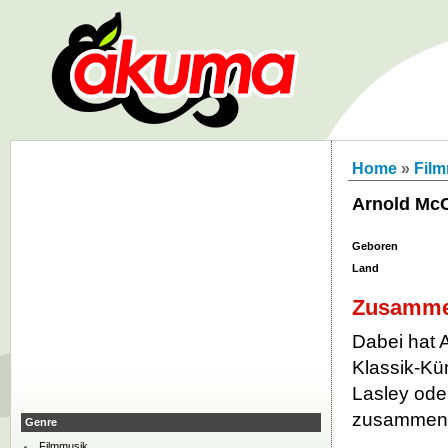
Home
»
Fil
Arnold McC
Geboren
Land
Zusamme
Dabei hat 
Klassik-Kü
Lasley ode
zusammeng
Genre
Filmmusik