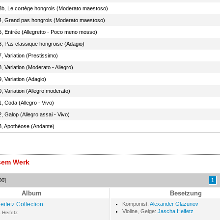
3b, Le cortège hongrois (Moderato maestoso)
4, Grand pas hongrois (Moderato maestoso)
5, Entrée (Allegretto - Poco meno mosso)
6, Pas classique hongroise (Adagio)
, Variation (Prestissimo)
, Variation (Moderato - Allegro)
, Variation (Adagio)
, Variation (Allegro moderato)
, Coda (Allegro - Vivo)
, Galop (Allegro assai - Vivo)
3, Apothéose (Andante)
esem Werk
00]
1
Album
Besetzung
eifetz Collection
Komponist:
Alexander Glazunov
Violine, Geige:
Jascha Heifetz
 Heifetz