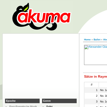
Home
»
Ballet
»
Al
Sätze in Raym
#
1
No. 1
2
No. 1
Epoche
Genre
3
No. 1c
Post-Romatische Musik
Ballet