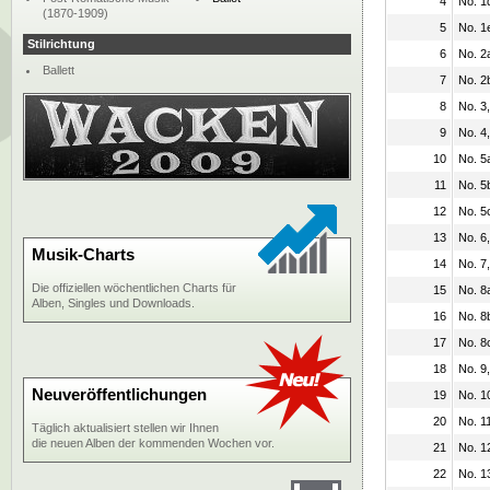
4
No. 1d
(1870-1909)
5
No. 1
Stilrichtung
6
No. 2
Ballett
7
No. 2b
8
No. 3
9
No. 4,
10
No. 5
11
No. 5
12
No. 5
13
No. 6
Musik-Charts
14
No. 7,
Die offiziellen wöchentlichen Charts für
15
No. 8
Alben, Singles und Downloads.
16
No. 8
17
No. 8
18
No. 9,
Neuveröffentlichungen
19
No. 10
20
No. 11
Täglich aktualisiert stellen wir Ihnen
die neuen Alben der kommenden Wochen vor.
21
No. 1
22
No. 1