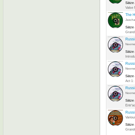
Sätze
Valse 
The H
Jascha
Sätze
Grand
Russi
Neeme 
Sätze
Introdu
Russi
Neeme 
Sätze
Act 1:
Russi
Neeme 
Sätze
Entr'ac
Russi
Variou
Sätze
Grand