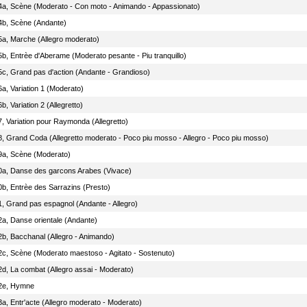
4a, Scène (Moderato - Con moto - Animando - Appassionato)
4b, Scène (Andante)
5a, Marche (Allegro moderato)
5b, Entrèe d'Aberame (Moderato pesante - Piu tranquillo)
5c, Grand pas d'action (Andante - Grandioso)
6a, Variation 1 (Moderato)
b, Variation 2 (Allegretto)
7, Variation pour Raymonda (Allegretto)
8, Grand Coda (Allegretto moderato - Poco piu mosso - Allegro - Poco piu mosso)
9a, Scène (Moderato)
0a, Danse des garcons Arabes (Vivace)
0b, Entrèe des Sarrazins (Presto)
1, Grand pas espagnol (Andante - Allegro)
2a, Danse orientale (Andante)
2b, Bacchanal (Allegro - Animando)
2c, Scène (Moderato maestoso - Agitato - Sostenuto)
2d, La combat (Allegro assai - Moderato)
2e, Hymne
3a, Entr'acte (Allegro moderato - Moderato)