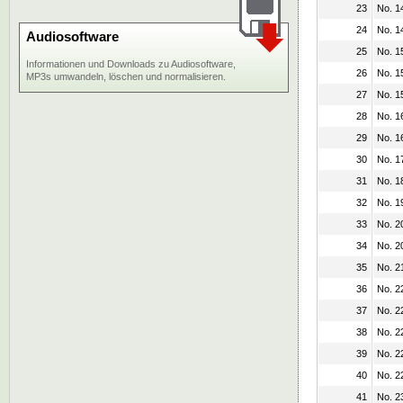
23
No. 1
24
No. 1
Audiosoftware
25
No. 1
Informationen und Downloads zu Audiosoftware,
26
No. 1
MP3s umwandeln, löschen und normalisieren.
27
No. 1
28
No. 1
29
No. 16
30
No. 1
31
No. 1
32
No. 1
33
No. 2
34
No. 2
35
No. 2
36
No. 2
37
No. 2
38
No. 2
39
No. 2
40
No. 2
41
No. 2