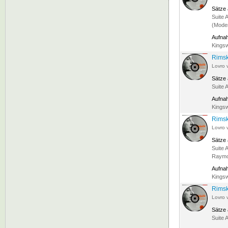
Sätze
Suite A
(Mode
Aufna
Kingsw
Rimsk
Lovro 
Sätze
Suite A
Aufna
Kingsw
Rimsk
Lovro 
Sätze
Suite 
Raymon
Aufna
Kingsw
Rimsk
Lovro 
Sätze
Suite 