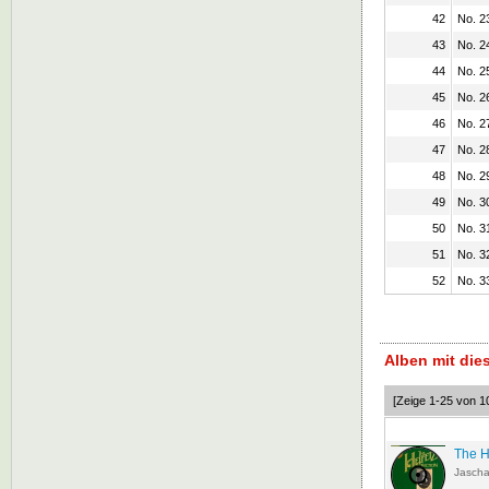
42
No. 2
43
No. 2
44
No. 2
45
No. 2
46
No. 27
47
No. 28
48
No. 29
49
No. 30
50
No. 31
51
No. 32
52
No. 3
Alben mit di
[Zeige 1-25 von 1
The H
Jascha