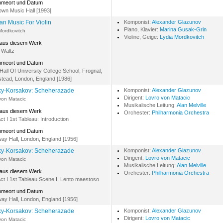
hmeort und Datum
own Music Hall [1993]
an Music For Violin
Komponist:
Alexander Glazunov
Piano, Klavier:
Marina Gusak-Grin
Mordkovitch
Violine, Geige:
Lydia Mordkovitch
 aus diesem Werk
 Waltz
hmeort und Datum
Hall Of University College School, Frognal,
ead, London, England [1986]
y-Korsakov: Scheherazade
Komponist:
Alexander Glazunov
Dirigent:
Lovro von Matacic
von Matacic
Musikalische Leitung:
Alan Melville
 aus diesem Werk
Orchester:
Philharmonia Orchestra
Act I 1st Tableau: Introduction
hmeort und Datum
ay Hall, London, England [1956]
y-Korsakov: Scheherazade
Komponist:
Alexander Glazunov
Dirigent:
Lovro von Matacic
von Matacic
Musikalische Leitung:
Alan Melville
 aus diesem Werk
Orchester:
Philharmonia Orchestra
Act I 1st Tableau Scene I: Lento maestoso
hmeort und Datum
ay Hall, London, England [1956]
y-Korsakov: Scheherazade
Komponist:
Alexander Glazunov
Dirigent:
Lovro von Matacic
von Matacic