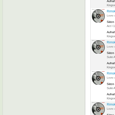
Aufna
Kingsw
Rimsk
Lovro 
Sätze
Act I 
Aufna
Kingsw
Rimsk
Lovro 
Sätze
Suite 
Aufna
Kingsw
Rimsk
Lovro 
Sätze
Suite 
Aufna
Kingsw
Rimsk
Lovro 