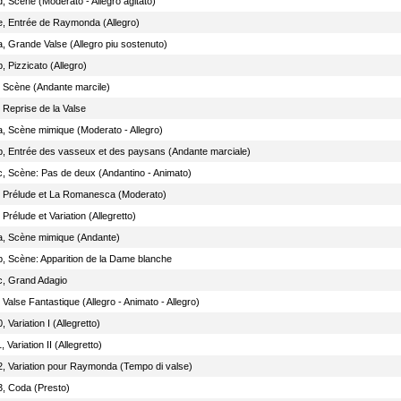
, Scène (Moderato - Allegro agitato)
e, Entrée de Raymonda (Allegro)
a, Grande Valse (Allegro piu sostenuto)
, Pizzicato (Allegro)
, Scène (Andante marcile)
 Reprise de la Valse
a, Scène mimique (Moderato - Allegro)
b, Entrée des vasseux et des paysans (Andante marciale)
c, Scène: Pas de deux (Andantino - Animato)
, Prélude et La Romanesca (Moderato)
 Prélude et Variation (Allegretto)
a, Scène mimique (Andante)
b, Scène: Apparition de la Dame blanche
c, Grand Adagio
 Valse Fantastique (Allegro - Animato - Allegro)
, Variation I (Allegretto)
, Variation II (Allegretto)
2, Variation pour Raymonda (Tempo di valse)
3, Coda (Presto)