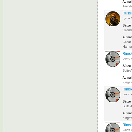
Aufna
Tarryt
Russi
Lydia 
Sätze
Grand
Aufna
Great 
Hampst
Rimsk
Lovro 
Sätze
Suite 
Aufna
Kingsw
Rimsk
Lovro 
Sätze
Suite 
Aufna
Kingsw
Rimsk
Lovro 