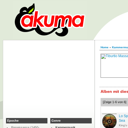
Home
»
Kammermu
Alben mit di
[Zeige 1-6 von 6]
Lo Sp
Sea
Epoche
Genre
King's
Renaissance (1450-
Kammermusik