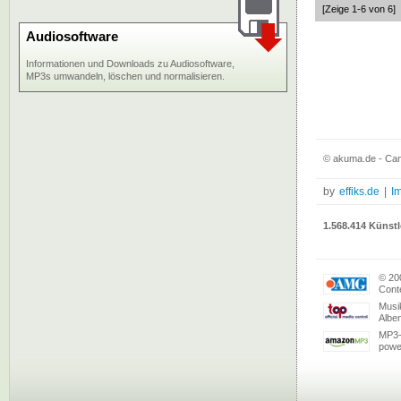
[Zeige 1-6 von 6]
Audiosoftware
Informationen und Downloads zu Audiosoftware,
MP3s umwandeln, löschen und normalisieren.
© akuma.de - Can
by
effiks.de
|
I
1.568.414 Künstl
© 20
Conte
Musi
Albe
MP3-
powe