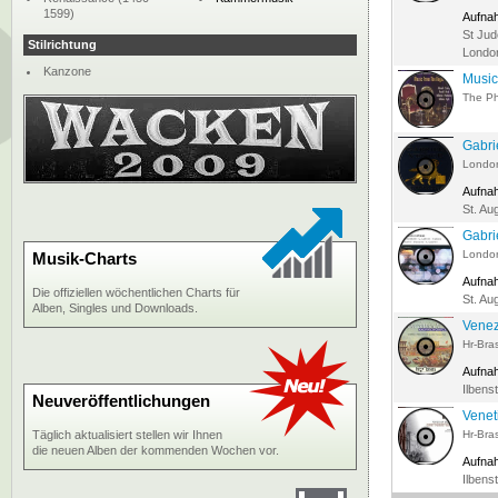
1599)
Aufna
St Jud
Stilrichtung
London
Kanzone
Music
The Ph
Gabrie
Londo
Aufna
St. Au
Gabrie
Londo
Musik-Charts
Aufna
Die offiziellen wöchentlichen Charts für
St. Au
Alben, Singles und Downloads.
Venez
Hr-Bra
Aufna
Ilbenst
Neuveröffentlichungen
Venet
Täglich aktualisiert stellen wir Ihnen
Hr-Bra
die neuen Alben der kommenden Wochen vor.
Aufna
Ilbenst