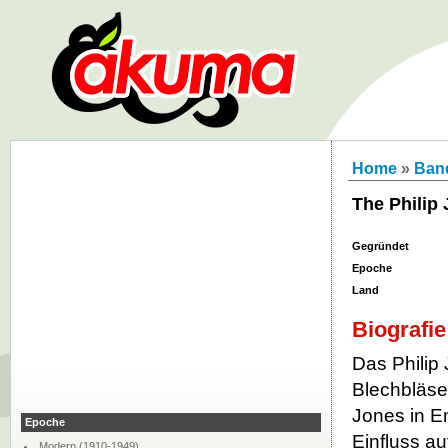
Home
»
Ban
The Philip
Gegründet
Epoche
Land
Biografie
Das Philip
Blechbläse
Jones in E
Epoche
Einfluss au
Modern (1910-1949)