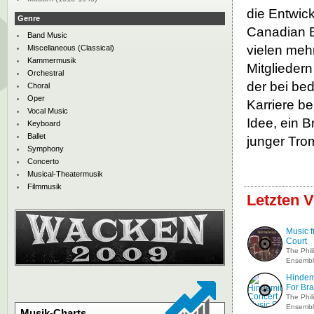
die Entwic
Genre
Canadian B
Band Music
vielen meh
Miscellaneous (Classical)
Kammermusik
Mitglieder
Orchestral
der bei be
Choral
Oper
Karriere b
Vocal Music
Idee, ein 
Keyboard
Ballet
junger Trom
Symphony
Concerto
Musical-Theatermusik
Filmmusik
Letzten V
Music f
Court
The Phil
Ensemb
Hindem
For Br
The Phil
Ensemb
Musik-Charts