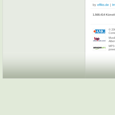
by
effiks.de
|
I
1.568.414 Künstl
© 20
Conte
Musi
Albe
MP3-
powe