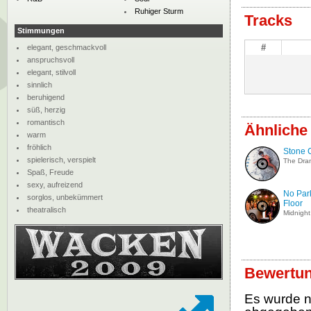
Ruhiger Sturm
Tracks
Stimmungen
#
elegant, geschmackvoll
anspruchsvoll
elegant, stilvoll
sinnlich
beruhigend
süß, herzig
romantisch
Ähnliche
warm
fröhlich
Stone 
spielerisch, verspielt
The Dra
Spaß, Freude
sexy, aufreizend
No Par
sorglos, unbekümmert
Floor
theatralisch
Midnight
Bewertun
Es wurde 