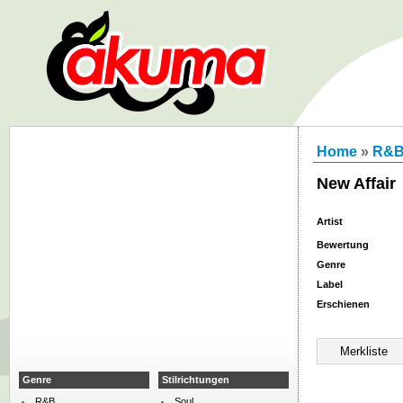
Home
»
R&
New Affair
Artist
Bewertung
Genre
Label
Erschienen
Genre
Stilrichtungen
R&B
Soul