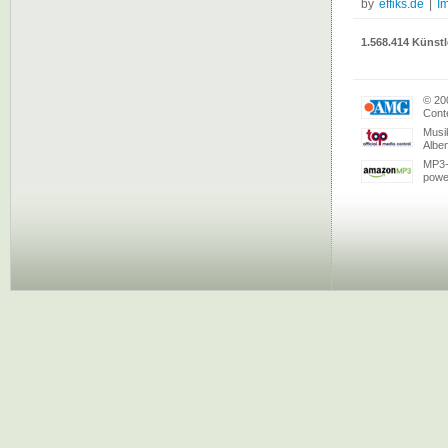
by
effiks.de
|
I
1.568.414 Künstl
© 20
Conte
Musi
Albe
MP3-
powe