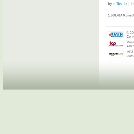
by
effiks.de
|
I
1.568.414 Künstl
© 20
Conte
Musi
Albe
MP3-
powe