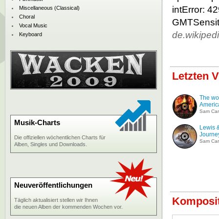
intError: 
Miscellaneous (Classical)
Choral
GMTSensiti
Vocal Music
de.wikiped
Keyboard
Letzten V
The wor
America
Sam Ca
Musik-Charts
Lewis &
Journey
Die offiziellen wöchentlichen Charts für
Sam Ca
Alben, Singles und Downloads.
Neuveröffentlichungen
Komposit
Täglich aktualisiert stellen wir Ihnen
die neuen Alben der kommenden Wochen vor.