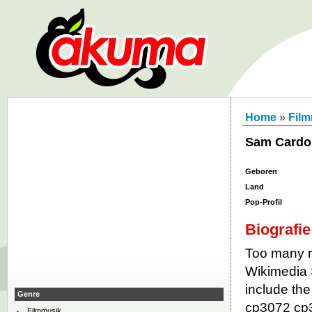
Home
»
Fil
Sam Cardo
Geboren
Land
Pop-Profil
Biografie
Too many re
Wikimedia 
include the
Genre
cp3072 cp
Filmmusik