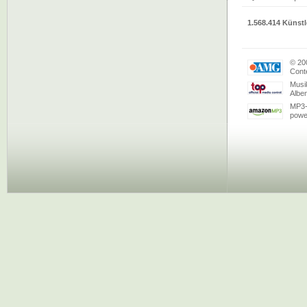
1.568.414 Künstl
© 20
Conte
Musi
Albe
MP3-
powe