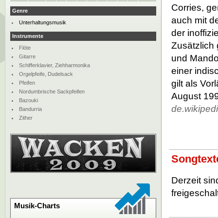
Corries, g
Genre
auch mit de
Unterhaltungsmusik
der inoffiz
Instrumente
Zusätzlich 
Flöte
und Mandoli
Gitarre
Schifferklavier, Ziehharmonika
einer indi
Orgelpfeife, Dudelsack
gilt als Vo
Pfeifen
Nordumbrische Sackpfeifen
August 199
Bazouki
de.wikiped
Bandurria
Zither
Songtext
Derzeit si
freigeschalt
Musik-Charts