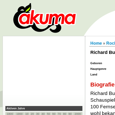
Home
»
Roc
Richard Bu
Geboren
Hauptgenre
Land
Biografie
Richard Bul
Schauspiele
100 Fernse
Aktiven Jahre
wohl bekann
1800
1900
10
20
30
40
50
60
70
80
90
2000