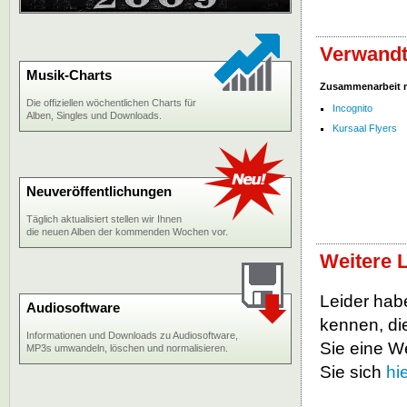
Verwandt
Musik-Charts
Zusammenarbeit 
Die offiziellen wöchentlichen Charts für
Incognito
Alben, Singles und Downloads.
Kursaal Flyers
Neuveröffentlichungen
Täglich aktualisiert stellen wir Ihnen
die neuen Alben der kommenden Wochen vor.
Weitere L
Leider habe
Audiosoftware
kennen, die
Informationen und Downloads zu Audiosoftware,
Sie eine W
MP3s umwandeln, löschen und normalisieren.
Sie sich
hi