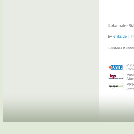
© akuma.de - Rich
by
effiks.de
|
I
1.568.414 Künstl
© 20
Conte
Musi
Albe
MP3-
powe