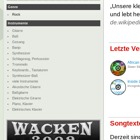
„Unsere kle
Genre
und lebt he
Rock
de.wikiped
Instrumente
Gitarre
Baß
Gesang
Letzte Ve
Banjo
Synthesizer
Schlagzeug, Perkussion
African
Trommeln
Sister S
Keyboards., Tastaturen
Synthesizer-Baß
viele Instrumente
Inside 
Incognit
Akustische Gitarre
Baßgitarre
Elektrische Girarre
Piano, Klavier
Elektrisches Klavier
Songtext
Derzeit sin