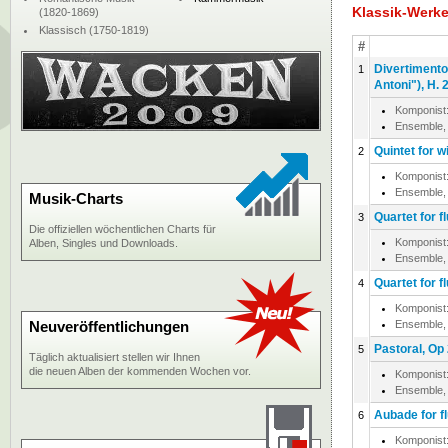
Klassik-Werk
(1820-1869)
Klassisch (1750-1819)
#
Divertimento 
1
Antoni"), H. 
Komponist
Ensemble,
Quintet for w
2
Komponist
Ensemble,
Musik-Charts
Quartet for fl
3
Die offiziellen wöchentlichen Charts für
Komponist
Alben, Singles und Downloads.
Ensemble,
Quartet for f
4
Komponist
Neuveröffentlichungen
Ensemble,
Pastoral, Op
5
Täglich aktualisiert stellen wir Ihnen
die neuen Alben der kommenden Wochen vor.
Komponist
Ensemble,
Aubade for fl
6
Komponist