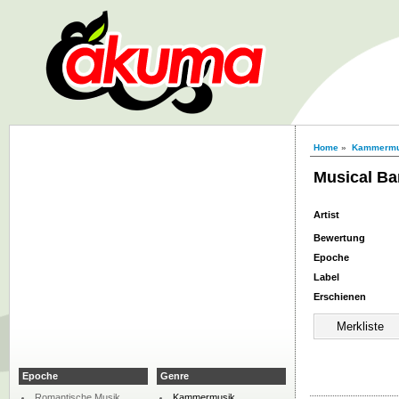
Home
»
Kammermu
Musical Ba
Artist
Bewertung
Epoche
Label
Erschienen
Epoche
Genre
Romantische Musik
Kammermusik