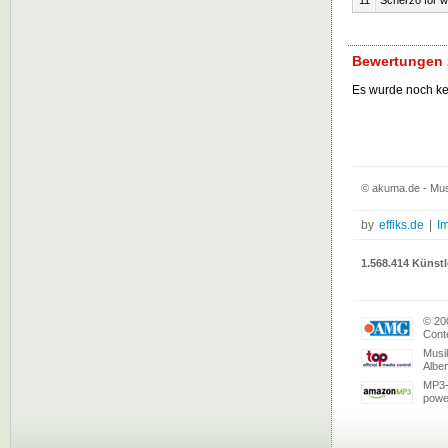
11
Scherzo for w
Bewertungen 
Es wurde noch k
© akuma.de - Mus
by
effiks.de
|
I
1.568.414 Künstl
© 20
Conte
Musi
Albe
MP3-
powe