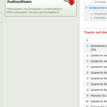
Audiosoftware
Ensemble,
Scherzo for 
7
Informationen und Downloads zu Audiosoftware,
MP3s umwandeln, löschen und normalisieren.
Komponist
Ensemble,
Tracks auf d
#
1
Divertimento (
2/46
2
Quintet for wi
3
Quintet for wi
4
Quintet for wi
5
Quartet for flu
6
Quartet for flu
7
Quartet for flu
8
Quartet for flu
9
Pastoral, Op 
10
Aubade for flu