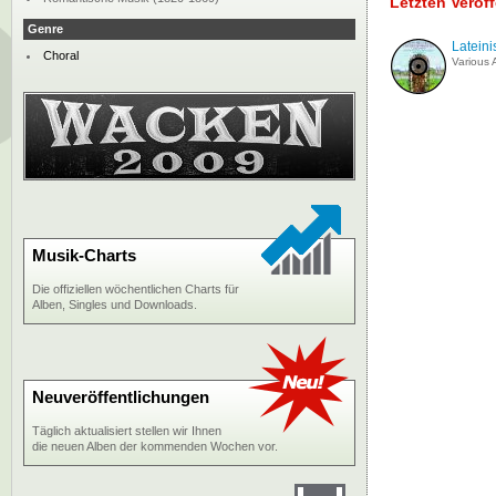
Letzten Veröf
Genre
Lateini
Choral
Various A
Musik-Charts
Die offiziellen wöchentlichen Charts für
Alben, Singles und Downloads.
Neuveröffentlichungen
Täglich aktualisiert stellen wir Ihnen
die neuen Alben der kommenden Wochen vor.