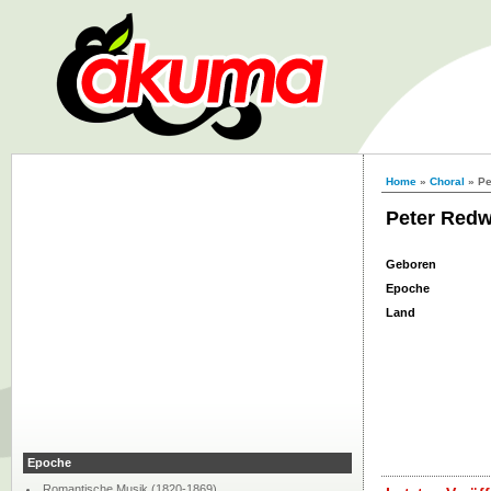
Home
»
Choral
» Pe
Peter Redw
Geboren
Epoche
Land
Epoche
Romantische Musik (1820-1869)