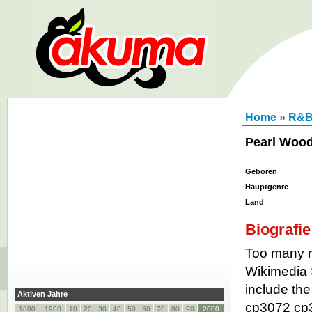
Home
»
R&
Pearl Woo
Geboren
Hauptgenre
Land
Biografie
Too many re
Wikimedia 
include the
Aktiven Jahre
cp3072 cp
1800
1900
10
20
30
40
50
60
70
80
90
2000