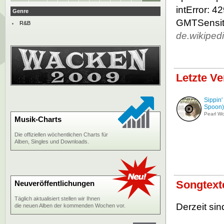
intError: 
Genre
GMTSensiti
R&B
de.wikiped
Letzte V
Sippin'
Spoon)
Pearl W
Musik-Charts
Die offiziellen wöchentlichen Charts für
Alben, Singles und Downloads.
Songtext
Neuveröffentlichungen
Täglich aktualisiert stellen wir Ihnen
Derzeit sin
die neuen Alben der kommenden Wochen vor.