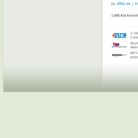
by
effiks.de
|
I
1.568.414 Künstl
© 20
Conte
Musi
Albe
MP3-
powe