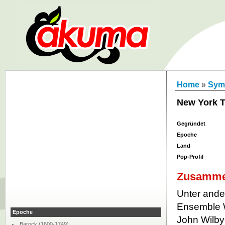
Home
»
Sym
New York 
Gegründet
Epoche
Land
Pop-Profil
Zusamme
Unter ande
Ensemble 
Epoche
John Wilby
Barock (1600-1749)