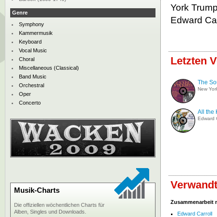
York Trump
Genre
Edward Car
Symphony
Kammermusik
Keyboard
Vocal Music
Letzten V
Choral
Miscellaneous (Classical)
Band Music
The So
Orchestral
New Yor
Oper
Concerto
All the
Edward C
Verwandt
Musik-Charts
Zusammenarbeit 
Die offiziellen wöchentlichen Charts für
Alben, Singles und Downloads.
Edward Carroll