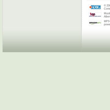
© 20
Conte
Musi
Albe
MP3-
powe