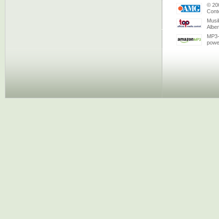
© 20
Conte
Musi
Albe
MP3-
powe