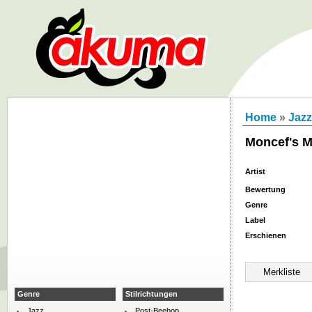
Home
»
Jazz
Moncef's 
Artist
Bewertung
Genre
Label
Erschienen
Genre
Stilrichtungen
Jazz
Post-Beebop