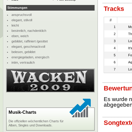
Tracks
Stimmungen
anspruchsvoll
#
elegant, stilvoll
leicht
1
Mo
besinnlich, nachdenklich
2
Th
eben, weich
3
Lo
gebildet, raffiniert /gesittet
elegant, geschmackvoll
4
It
belesen, gebildet
5
Fo
energiegeladen, energisch
6
Aq
intim, vertraulich
7
Lo
Bewertun
Es wurde 
abgegebe
Musik-Charts
Songtext
Die offiziellen wöchentlichen Charts für
Alben, Singles und Downloads.