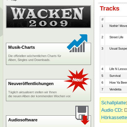
Tracks
#
1
Nothin' Mov
2
Street Life
Musik-Charts
3
Usual Suspe
Die offiziellen wöchentlichen Charts für
Alben, Singles und Downloads.
4
Life N Less
5
Survival
6
How Ya Bee
Neuveröffentlichungen
7
Vendetta
Täglich aktualisiert stellen wir Ihnen
die neuen Alben der kommenden Wochen vor.
Schallplatte
Audio CD
:
D
Hörkassette
Audiosoftware