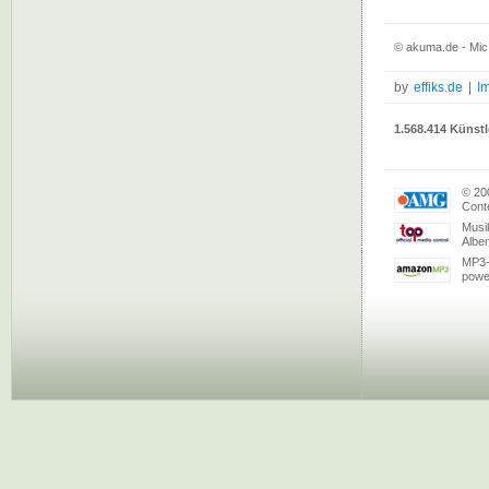
© akuma.de - Mi
by
effiks.de
|
I
1.568.414 Künstl
© 20
Conte
Musi
Albe
MP3-
powe