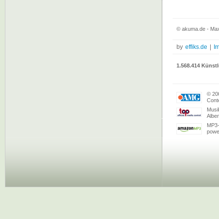
© akuma.de - Max
by
effiks.de
|
I
1.568.414 Künstl
© 20
Conte
Musi
Albe
MP3-
powe