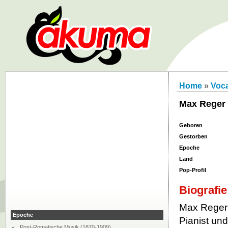
Home
»
Voca
Max Reger
Geboren
Gestorben
Epoche
Land
Pop-Profil
Biografie
Max Reger 
Epoche
Pianist und
Post-Romatische Musik (1870-1909)