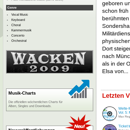
geboren un
Genre
schon früh
Vocal Music
berühmten 
Keyboard
Sondershau
Choral
Kammermusik
Militärdien
Concerto
physischen
Orchestral
Dort steige
nach Münch
als in der 
Elsa von...
Musik-Charts
Letzten V
Die offiziellen wöchentlichen Charts für
Alben, Singles und Downloads.
Welte-
Vol. 5:
Max Reg
Ticket 