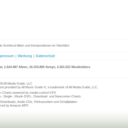
ie Svehlová Alben und Kompositionen im Überblick
mpressum
|
Werbung
|
Datenschutz
er, 1.524.487 Alben, 16.153.805 Songs, 2.201.521 Musikvideos
09 All Media Guide, LLC
nt provided by All Music Guide ®, a trademark of All Media Guide, LLC.
k-Charts powered by media-control GFK
n-, Single-, Musik-DVD-, Download- und Newcomer-Charts
Downloads, Audio-CDs, Hörkassetten und Schallplatten
red by Amazon MP3