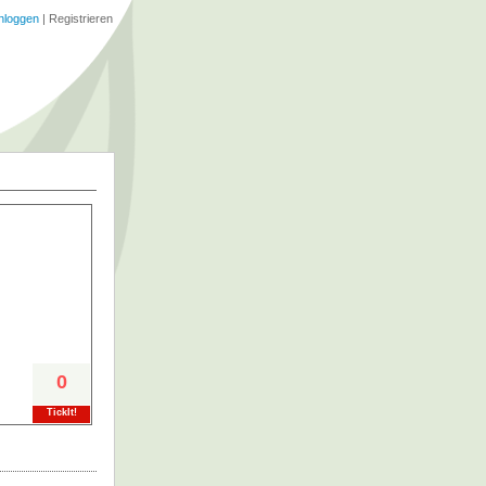
nloggen
|
Registrieren
0
TickIt!