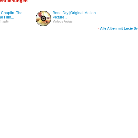
fentlichungen
 Chaplin: The
Bone Dry [Original Motion
l Film...
Picture...
Chaplin
Various Artists
»
Alle Alben mit Lucie S