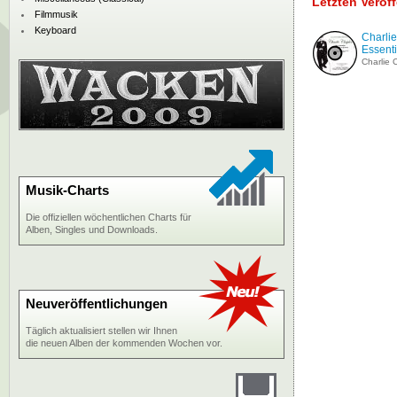
Letzten Veröf
Filmmusik
Keyboard
Charlie
Essentia
Charlie 
Musik-Charts
Die offiziellen wöchentlichen Charts für
Alben, Singles und Downloads.
Neuveröffentlichungen
Täglich aktualisiert stellen wir Ihnen
die neuen Alben der kommenden Wochen vor.