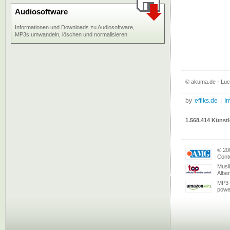
Audiosoftware
Informationen und Downloads zu Audiosoftware,
MP3s umwandeln, löschen und normalisieren.
© akuma.de - Luc
by
effiks.de
|
I
1.568.414 Künstl
© 20
Conte
Musi
Albe
MP3-
powe