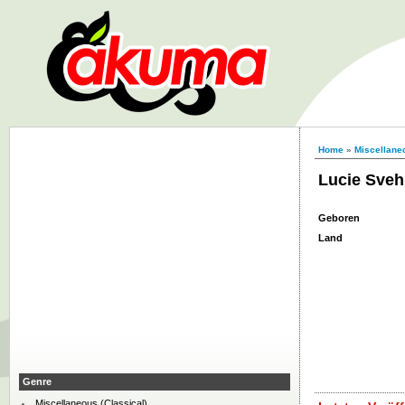
Home
»
Miscellaneo
Lucie Sveh
Geboren
Land
Genre
Miscellaneous (Classical)