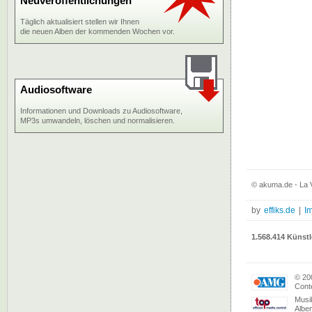
Neuveröffentlichungen
Täglich aktualisiert stellen wir Ihnen
die neuen Alben der kommenden Wochen vor.
Audiosoftware
Informationen und Downloads zu Audiosoftware,
MP3s umwandeln, löschen und normalisieren.
© akuma.de - La 
by
effiks.de
|
I
1.568.414 Künstl
© 20
Conte
Musi
Albe