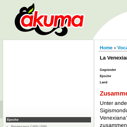
Home
»
Voca
La Venexia
Gegründet
Epoche
Land
Zusamme
Unter ande
Sigismondo
Venexiana'
Epoche
zusammeng
Renaissance (1450-1599)