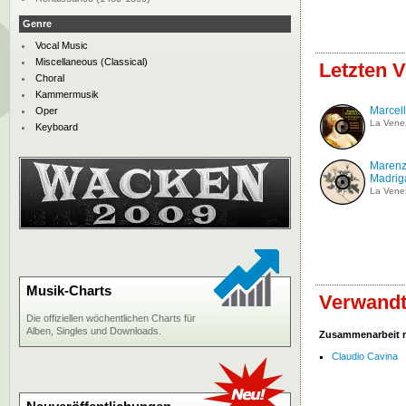
Genre
Vocal Music
Miscellaneous (Classical)
Letzten V
Choral
Kammermusik
Marcell
Oper
La Vene
Keyboard
Marenz
Madriga
La Vene
Musik-Charts
Verwandt
Die offiziellen wöchentlichen Charts für
Alben, Singles und Downloads.
Zusammenarbeit 
Claudio Cavina