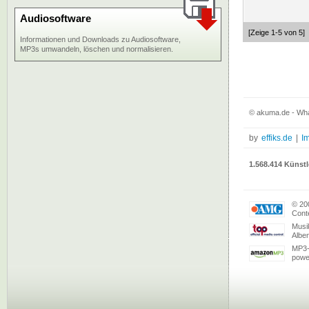
Audiosoftware
[Zeige 1-5 von 5]
Informationen und Downloads zu Audiosoftware,
MP3s umwandeln, löschen und normalisieren.
© akuma.de - What
by
effiks.de
|
I
1.568.414 Künstl
© 20
Conte
Musi
Albe
MP3-
powe