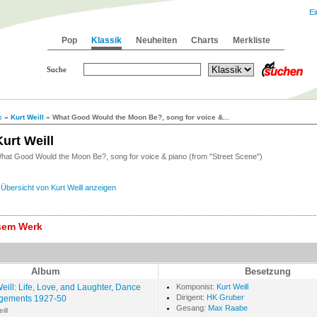
Ei
Pop
Klassik
Neuheiten
Charts
Merkliste
Suche
c
»
Kurt Weill
» What Good Would the Moon Be?, song for voice &...
Kurt Weill
hat Good Would the Moon Be?, song for voice & piano (from "Street Scene")
»
Übersicht von Kurt Weill anzeigen
esem Werk
Album
Besetzung
Weill: Life, Love, and Laughter, Dance
Komponist:
Kurt Weill
Dirigent:
HK Gruber
gements 1927-50
Gesang:
Max Raabe
ill