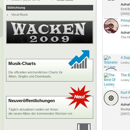
Aufna
Stilrichtung
Emil B
[2000]
Vocal Music
Prim
Lesley
Aufna
The Hi
A Sop
Musik-Charts
Lesley
Die offiziellen wöchentlichen Charts für
The B
Alben, Singles und Downloads.
Lesley
Kurt 
Kerry-
Neuveröffentlichungen
Aufna
Boutiq
Täglich aktualisiert stellen wir Ihnen
die neuen Alben der kommenden Wochen vor.
[2007]