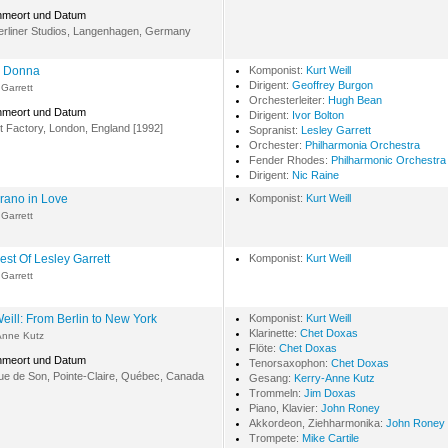
hmeort und Datum
erliner Studios, Langenhagen, Germany
a Donna
Komponist:
Kurt Weill
Dirigent:
Geoffrey Burgon
 Garrett
Orchesterleiter:
Hugh Bean
hmeort und Datum
Dirigent:
Ivor Bolton
t Factory, London, England [1992]
Sopranist:
Lesley Garrett
Orchester:
Philharmonia Orchestra
Fender Rhodes:
Philharmonic Orchestra
Dirigent:
Nic Raine
rano in Love
Komponist:
Kurt Weill
 Garrett
est Of Lesley Garrett
Komponist:
Kurt Weill
 Garrett
Weill: From Berlin to New York
Komponist:
Kurt Weill
Klarinette:
Chet Doxas
Anne Kutz
Flöte:
Chet Doxas
hmeort und Datum
Tenorsaxophon:
Chet Doxas
ue de Son, Pointe-Claire, Québec, Canada
Gesang:
Kerry-Anne Kutz
Trommeln:
Jim Doxas
Piano, Klavier:
John Roney
Akkordeon, Ziehharmonika:
John Roney
Trompete:
Mike Cartile