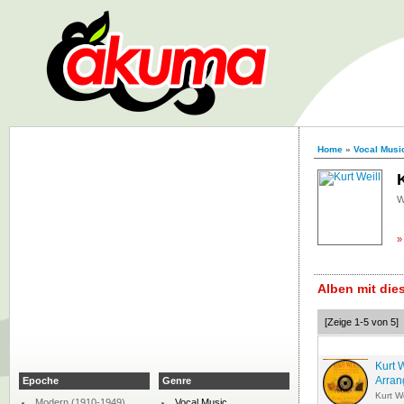
Home
»
Vocal Musi
W
Alben mit di
[Zeige 1-5 von 5]
Kurt 
Arran
Epoche
Genre
Kurt We
Modern (1910-1949)
Vocal Music