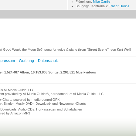
Flügelhorn:
Mike Cartile
Baßgeige, Kontrabaß:
Fraser Hollins
 Good Would the Moon Be?, song for voice & piano (from "Street Scene") von Kurt Weill
mpressum
|
Werbung
|
Datenschutz
er, 1.524.487 Alben, 16.153.805 Songs, 2.201.521 Musikvideos
09 All Media Guide, LLC
nt provided by All Music Guide ®, a trademark of All Media Guide, LLC.
k-Charts powered by media-control GFK
n-, Single-, Musik-DVD-, Download- und Newcomer-Charts
Downloads, Audio-CDs, Hörkassetten und Schallplatten
red by Amazon MP3