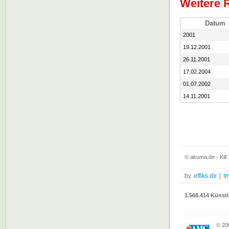
Weitere R
Datum
2001
19.12.2001
26.11.2001
17.02.2004
01.07.2002
14.11.2001
© akuma.de - Kill
by
effiks.de
|
I
1.568.414 Künstl
© 20