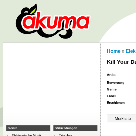
Home
»
Elek
Kill Your D
Artist
Bewertung
Genre
Label
Erschienen
Genre
Stilrichtungen
Elektronische Musik
Trip Hop