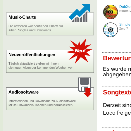
DubXot
Nelson D
Musik-Charts
Simple
Die offiziellen wöchentlichen Charts für
Zero 7
Alben, Singles und Downloads.
Neuveröffentlichungen
Bewertun
Täglich aktualisiert stellen wir Ihnen
die neuen Alben der kommenden Wochen vor.
Es wurde 
abgegebe
Songtexte
Audiosoftware
Informationen und Downloads zu Audiosoftware,
Derzeit sin
MP3s umwandeln, löschen und normalisieren.
Loco freige