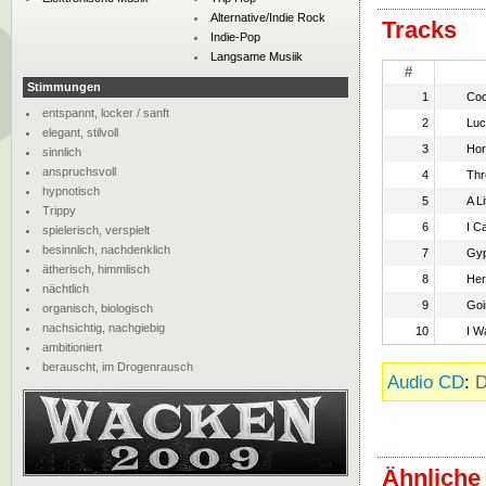
Alternative/Indie Rock
Tracks
Indie-Pop
Langsame Musiik
#
Stimmungen
1
Coc
entspannt, locker / sanft
2
Luc
elegant, stilvoll
3
Hor
sinnlich
anspruchsvoll
4
Thr
hypnotisch
5
A Li
Trippy
6
I C
spielerisch, verspielt
besinnlich, nachdenklich
7
Gyp
ätherisch, himmlisch
8
Her
nächtlich
9
Goi
organisch, biologisch
nachsichtig, nachgiebig
10
I W
ambitioniert
berauscht, im Drogenrausch
Audio CD
:
D
Ähnliche 