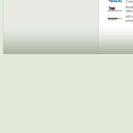
Conte
Musi
Albe
MP3-
powe