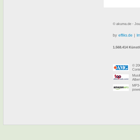
© akuma.de - Jou
by
effiks.de
|
I
1.568.414 Künstl
© 20
Conte
Musi
Albe
MP3-
powe