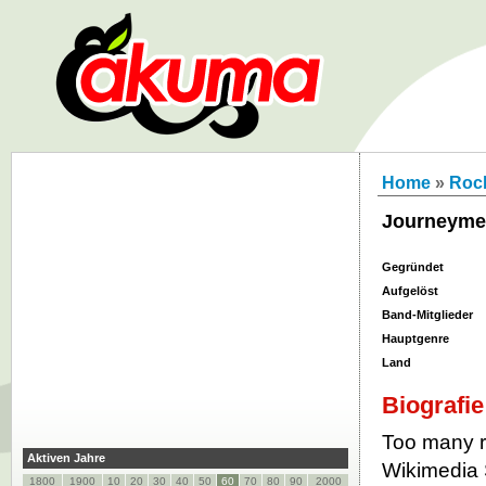
Home
»
Roc
Journeym
Gegründet
Aufgelöst
Band-Mitglieder
Hauptgenre
Land
Biografie
Too many re
Aktiven Jahre
Wikimedia S
1800
1900
10
20
30
40
50
60
70
80
90
2000