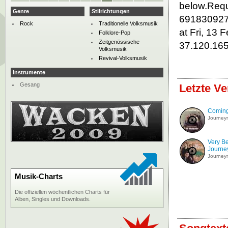
below.Requ
Genre
Stilrichtungen
691830927U
Rock
Traditionelle Volksmusik
at Fri, 13 
Folklore-Pop
Zeitgenössische
37.120.16
Volksmusik
Revival-Volksmusik
Instrumente
Gesang
Letzte V
Coming 
Journey
Very Be
Journ
Journey
Musik-Charts
Die offiziellen wöchentlichen Charts für
Alben, Singles und Downloads.