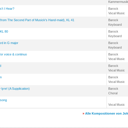
Kammermusi
s't I Hear?
Barock
Vocal Music
 (from The Second Part of Musick's Hand-maid), KL 41
Barock
Keyboard
 KL 80
Barock
Keyboard
rd in G major
Barock
Keyboard
or voice & continuo
Barock
Vocal Music
d
Barock
Vocal Music
in
Barock
Vocal Music
yre! (A Supplication)
Barock
Choral
 song
Vocal Music
»
Alle Kompositionen von Jo