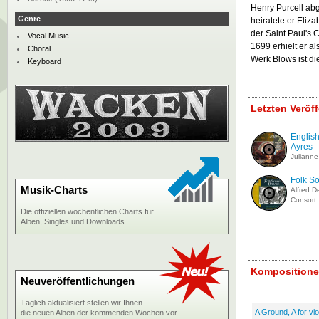
Henry Purcell ab
Genre
heiratete er Eliz
der Saint Paul's
Vocal Music
1699 erhielt er a
Choral
Werk Blows ist di
Keyboard
Letzten Veröf
Englis
Ayres
Julianne
Folk S
Musik-Charts
Alfred De
Consort
Die offiziellen wöchentlichen Charts für
Alben, Singles und Downloads.
Kompositione
Neuveröffentlichungen
Täglich aktualisiert stellen wir Ihnen
A Ground, A for vio
die neuen Alben der kommenden Wochen vor.