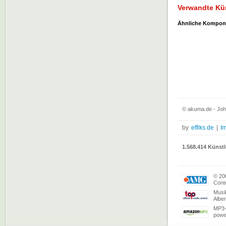
Verwandte Kü
Ähnliche Kompon
© akuma.de - Joh
by
effiks.de
|
I
1.568.414 Künstl
© 20
Conte
Musi
Albe
MP3-
powe