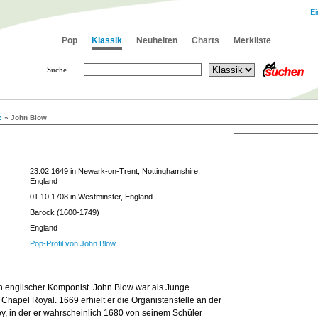
Ei
Pop
Klassik
Neuheiten
Charts
Merkliste
Suche
c
» John Blow
23.02.1649 in Newark-on-Trent, Nottinghamshire,
England
01.10.1708 in Westminster, England
Barock (1600-1749)
England
Pop-Profil von John Blow
n englischer Komponist. John Blow war als Junge
Chapel Royal. 1669 erhielt er die Organistenstelle an der
y, in der er wahrscheinlich 1680 von seinem Schüler