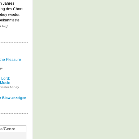
n Jahres
tung des Chors
bbey wieder.
 bekannteste
a.org
the Pleasure
ge
 Lord:
Music...
minster Abbey
hn Blow anzeigen
e/Genre