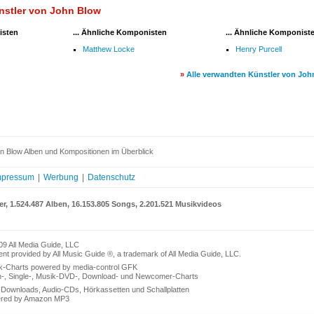
nstler von John Blow
isten
... Ähnliche Komponisten
... Ähnliche Komponist
Matthew Locke
Henry Purcell
»
Alle verwandten Künstler von Joh
n Blow Alben und Kompositionen im Überblick
mpressum
|
Werbung
|
Datenschutz
er, 1.524.487 Alben, 16.153.805 Songs, 2.201.521 Musikvideos
09 All Media Guide, LLC
nt provided by All Music Guide ®, a trademark of All Media Guide, LLC.
k-Charts powered by media-control GFK
n-, Single-, Musik-DVD-, Download- und Newcomer-Charts
Downloads, Audio-CDs, Hörkassetten und Schallplatten
red by Amazon MP3