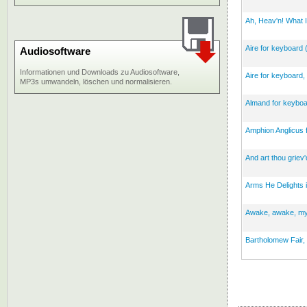
Ah, Heav'n! What I
Aire for keyboard
Audiosoftware
Informationen und Downloads zu Audiosoftware,
Aire for keyboard,
MP3s umwandeln, löschen und normalisieren.
Almand for keyboa
Amphion Anglicus f
And art thou griev'
Arms He Delights 
Awake, awake, my l
Bartholomew Fair,