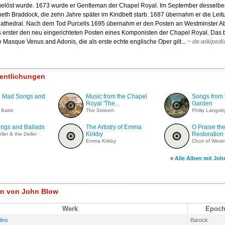
gelöst wurde. 1673 wurde er Gentleman der Chapel Royal. Im September desselbe
abeth Braddock, die zehn Jahre später im Kindbett starb. 1687 übernahm er die Lei
 Cathedral. Nach dem Tod Purcells 1695 übernahm er den Posten an Westminster A
ls erster den neu eingerichteten Posten eines Komponisten der Chapel Royal. Das
e Masque Venus and Adonis, die als erste echte englische Oper gilt...
~
de.wikipedi
fentlichungen
h Mad Songs and
Music from the Chapel
Songs from 
Royal 'The...
Garden
 Baird
The Sixteen
Philip Langrid
ongs and Ballads
The Artistry of Emma
O Praise the
Kirkby
Restoration 
ller & the Deller
Emma Kirkby
Choir of West
»
Alle Alben mit Jo
n von John Blow
Werk
Epoch
lins
Barock