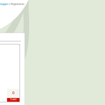
nloggen
|
Registrieren
0
TickIt!